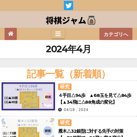
Skip
to
content
カテゴリへ
2024年4月
記事一覧（新着順）
研究
４手目△94歩 ▲68玉を見て△84歩
【▲34飛に△88角成の変化】
04/18 , 2024
研究
雁木△32銀型に対する先手の対策