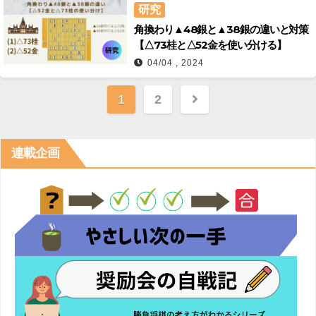
研究
角換わり▲48銀と▲38銀の違いと対策
【△73桂と△52金を使い分ける】
04/04 , 2024
投
1
2
稿
の
連載企画
ペ
ー
ジ
送
り