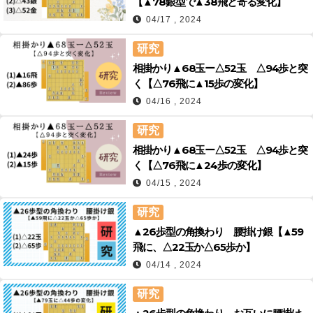
【▲78銀型で▲38飛と寄る変化】
04/17 , 2024
研究
相掛かり▲68玉ー△52玉 △94歩と突
く【△76飛に▲15歩の変化】
04/16 , 2024
研究
相掛かり▲68玉ー△52玉 △94歩と突
く【△76飛に▲24歩の変化】
04/15 , 2024
研究
▲26歩型の角換わり 腰掛け銀【▲59
飛に、△22玉か△65歩か】
04/14 , 2024
研究