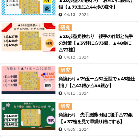
▲26歩型の角換わり お互いに腰掛け
銀【▲79玉に△44歩の変化】
04/13 , 2024
研究
▲26歩型角換わり 後手の作戦と先手
の対策【▲37桂に△73銀、▲48金に
△73桂】
04/12 , 2024
研究
角換わり▲79玉ー△52玉型で▲45桂仕
掛け【△42銀か△44銀か】
04/11 , 2024
研究
角換わり 先手腰掛け銀に後手△73銀
【▲37桂を見て早繰り銀にする】
04/05 , 2024