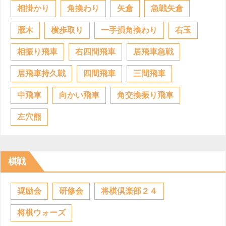
相掛かり
角換わり
矢倉
急戦矢倉
雁木
横歩取り
一手損角換わり
右玉
相振り飛車
右四間飛車
居飛車急戦
居飛車持久戦
四間飛車
三間飛車
中飛車
向かい飛車
角交換振り飛車
左穴熊
棋戦
奨励会
研修会
将棋倶楽部２４
将棋ウォーズ