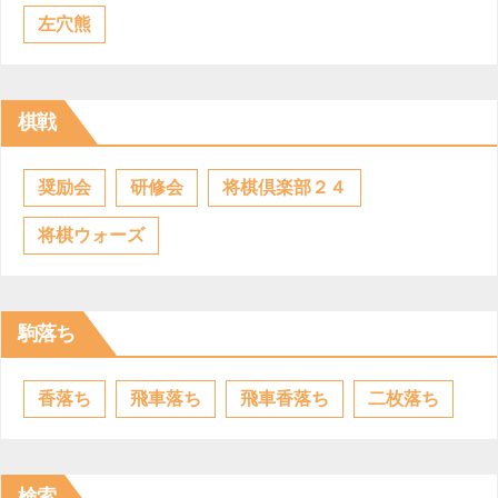
左穴熊
棋戦
奨励会
研修会
将棋倶楽部２４
将棋ウォーズ
駒落ち
香落ち
飛車落ち
飛車香落ち
二枚落ち
検索