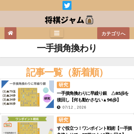
Skip
to
content
カテゴリへ
一手損角換わり
記事一覧（新着順）
研究
一手損角換わりに早繰り銀 △85歩を
後回し【何も動かさない▲96歩】
07/12 , 2026
研究
すぐ役立つ！ワンポイント戦術【一手損