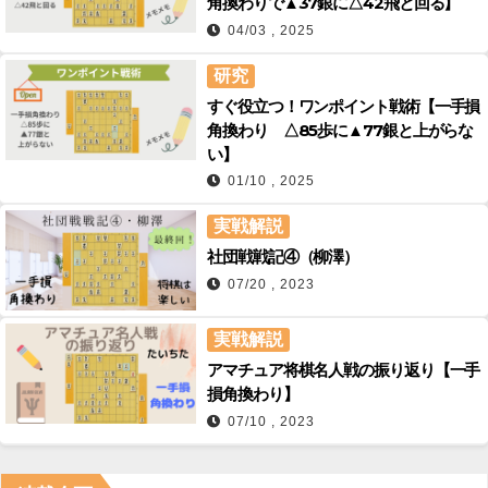
角換わりで▲37銀に△42飛と回る】
04/03 , 2025
研究
すぐ役立つ！ワンポイント戦術【一手損
角換わり △85歩に▲77銀と上がらな
い】
01/10 , 2025
実戦解説
社団戦戦記④（柳澤）
07/20 , 2023
実戦解説
アマチュア将棋名人戦の振り返り【一手
損角換わり】
07/10 , 2023