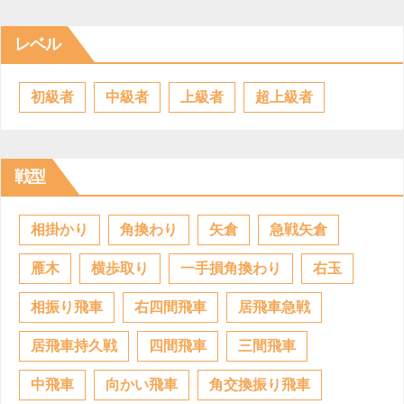
レベル
初級者
中級者
上級者
超上級者
戦型
相掛かり
角換わり
矢倉
急戦矢倉
雁木
横歩取り
一手損角換わり
右玉
相振り飛車
右四間飛車
居飛車急戦
居飛車持久戦
四間飛車
三間飛車
中飛車
向かい飛車
角交換振り飛車