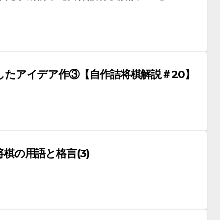
したアイデア作③【自作詰将棋解説＃20】
棋の用語と格言(3)