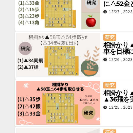
に△52金
12/27 , 2023
研究
相掛かり▲
車を目標
12/26 , 2023
研究
相掛かり▲
▲36飛を
12/25 , 2023
研究