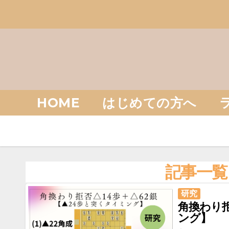
Skip
to
content
HOME
はじめての方へ
記事一覧
研究
角換わり拒
ング】