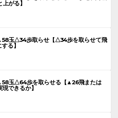
と上がる】
58玉△34歩取らせ【△34歩を取らせて飛
にする】
58玉△64歩を取らせる【▲26飛または
実現できるか】