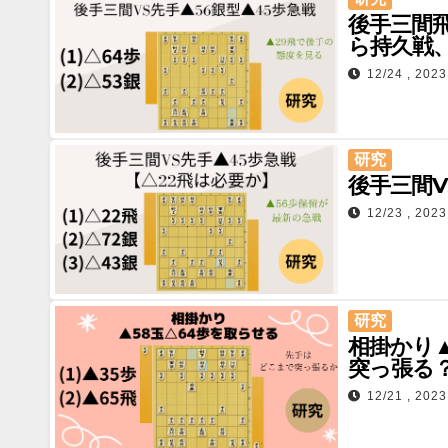
後手三間飛
ら持久戦、
12/24 , 2023
研究
後手三間V
12/23 , 2023
研究
相掛かり
突っ張る
12/21 , 2023