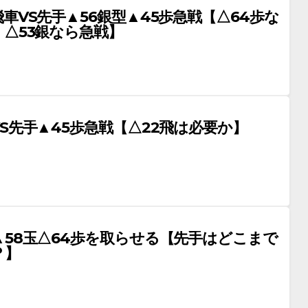
車VS先手▲56銀型▲45歩急戦【△64歩な
△53銀なら急戦】
S先手▲45歩急戦【△22飛は必要か】
▲58玉△64歩を取らせる【先手はどこまで
？】