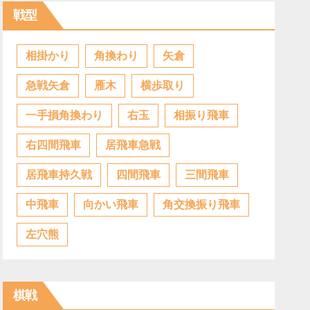
戦型
相掛かり
角換わり
矢倉
急戦矢倉
雁木
横歩取り
一手損角換わり
右玉
相振り飛車
右四間飛車
居飛車急戦
居飛車持久戦
四間飛車
三間飛車
中飛車
向かい飛車
角交換振り飛車
左穴熊
棋戦