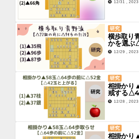
12/31 , 2023
研究
横歩取り青
かを選ぶ△
12/29 , 2023
研究
相掛かり▲
戒する△4
12/28 , 2023
研究
相掛かり▲