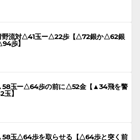
野流対△41玉ー△22歩【△72銀か△62銀
94歩】
58玉ー△64歩の前に△52金【▲34飛を警
2玉】
58玉△64歩を取らせる【△64歩と突く前