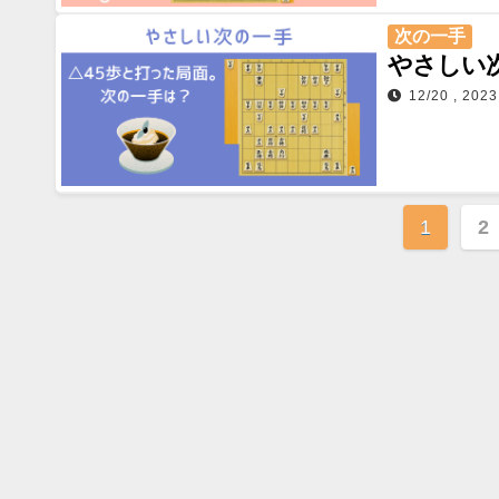
次の一手
やさしい次
12/20 , 2023
投
1
2
稿
の
ペ
ー
ジ