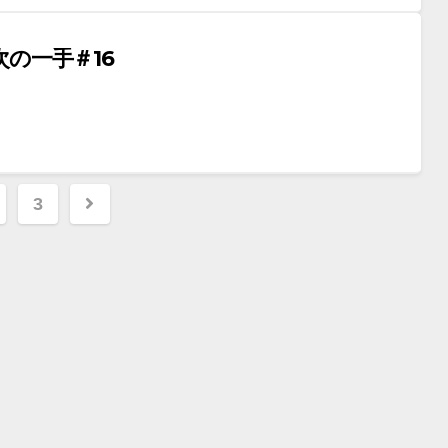
の一手＃16
3