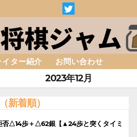
ライター紹介
お問い合わせ
2023年12月
（新着順）
否△14歩＋△62銀【▲24歩と突くタイミ