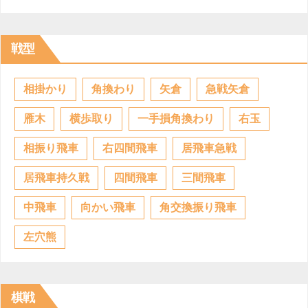
戦型
相掛かり
角換わり
矢倉
急戦矢倉
雁木
横歩取り
一手損角換わり
右玉
相振り飛車
右四間飛車
居飛車急戦
居飛車持久戦
四間飛車
三間飛車
中飛車
向かい飛車
角交換振り飛車
左穴熊
棋戦