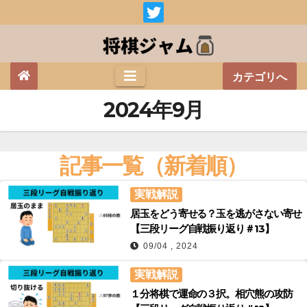
Skip
to
content
カテゴリへ
2024年9月
記事一覧（新着順）
実戦解説
居玉をどう寄せる？玉を逃がさない寄せ
【三段リーグ自戦振り返り＃13】
09/04 , 2024
実戦解説
１分将棋で運命の３択。相穴熊の攻防