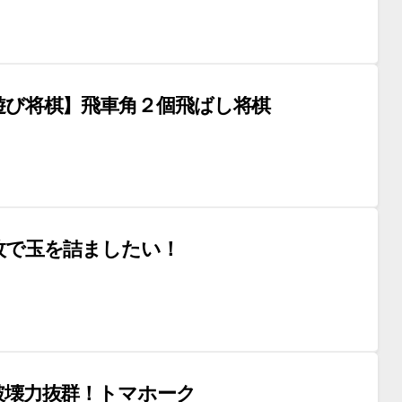
遊び将棋】飛車角２個飛ばし将棋
枚で玉を詰ましたい！
破壊力抜群！トマホーク