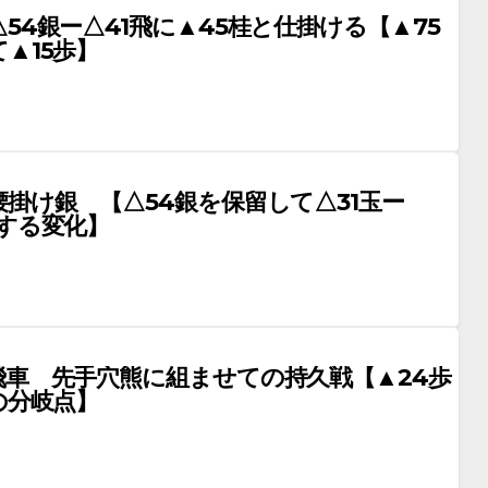
54銀ー△41飛に▲45桂と仕掛ける【▲75
▲15歩】
掛け銀 【△54銀を保留して△31玉ー
とする変化】
飛車 先手穴熊に組ませての持久戦【▲24歩
の分岐点】