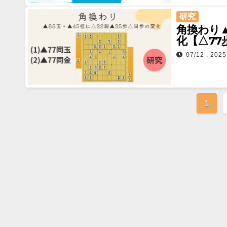
研究
角換わり▲
化【△7
07/12 , 2025
投
1
稿
の
ペ
ー
ジ