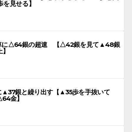
歩を見せる】
に△64銀の超速 【△42銀を見て▲48銀
上】
▲37銀と繰り出す【▲35歩を手抜いて
△64金】