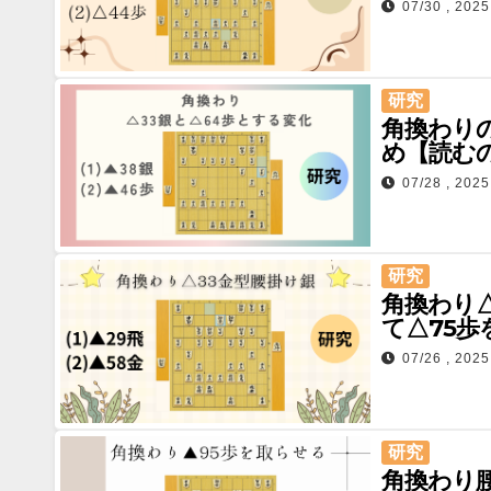
07/30 , 2025
研究
角換わり
め【読むの
07/28 , 2025
研究
角換わり△
て△75歩
07/26 , 2025
研究
角換わり