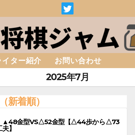
ライター紹介
お問い合わせ
2025年7月
（新着順）
▲48金型VS△52金型【△44歩から△73
工夫】