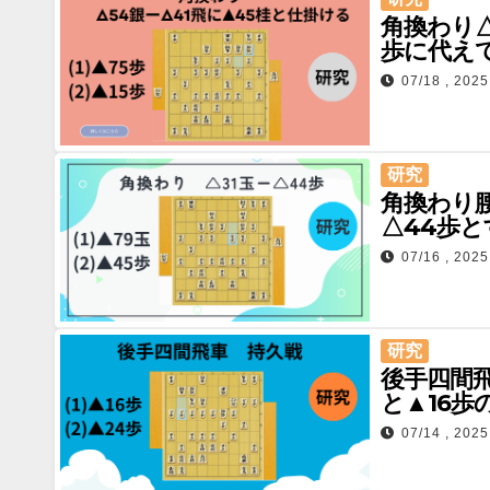
角換わり△
歩に代えて
07/18 , 2025
研究
角換わり腰
△44歩
07/16 , 2025
研究
後手四間
と▲16歩
07/14 , 2025