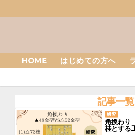
Skip
to
content
HOME
はじめての方へ
記事一覧
研究
角換わり 
桂とする