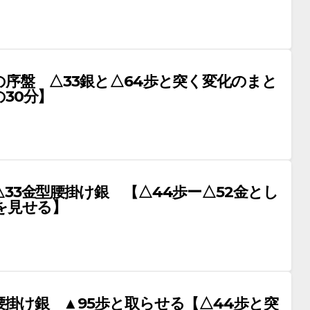
の序盤 △33銀と△64歩と突く変化のまと
30分】
33金型腰掛け銀 【△44歩ー△52金とし
を見せる】
腰掛け銀 ▲95歩と取らせる【△44歩と突