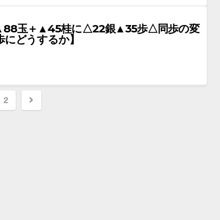
88玉＋▲45桂に△22銀▲35歩△同歩の変
7歩にどうするか】
2