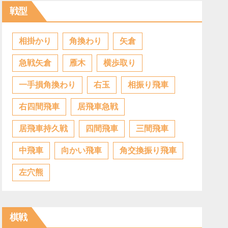
戦型
相掛かり
角換わり
矢倉
急戦矢倉
雁木
横歩取り
一手損角換わり
右玉
相振り飛車
右四間飛車
居飛車急戦
居飛車持久戦
四間飛車
三間飛車
中飛車
向かい飛車
角交換振り飛車
左穴熊
棋戦