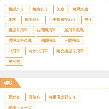
相掛かり
角換わり
矢倉
急戦矢倉
雁木
横歩取り
一手損角換わり
右玉
相振り飛車
右四間飛車
居飛車急戦
居飛車持久戦
四間飛車
三間飛車
中飛車
向かい飛車
角交換振り飛車
左穴熊
棋戦
奨励会
研修会
将棋倶楽部２４
将棋ウォーズ