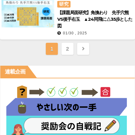
研究
【課題局面研究】角換わり 先手穴熊
VS後手右玉 ▲24同飛に△35歩とした
図
01/30 , 2025
投
1
2
稿
の
連載企画
ペ
ー
ジ
送