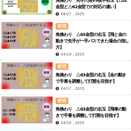
角換わり 先手穴熊VS後手右玉【△52
金型と△62金型での対応の違い】
08/27 , 2025
研究
角換わり △63金型の右玉【飛と金の
動きで先手が一手パスできた場合の指し
方】
04/19 , 2025
研究
角換わり △63金型の右玉【金の動き
で手番を調整して打開を目指す】
04/17 , 2025
研究
角換わり △63金型の右玉【飛車の動
きで手番を調整して打開を目指す】
04/15 , 2025