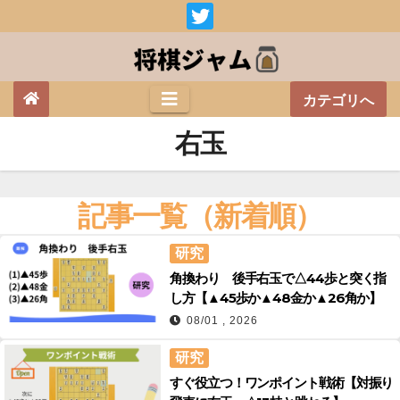
Skip
to
content
カテゴリへ
右玉
記事一覧（新着順）
研究
角換わり 後手右玉で△44歩と突く指
し方【▲45歩か▲48金か▲26角か】
08/01 , 2026
研究
すぐ役立つ！ワンポイント戦術【対振り