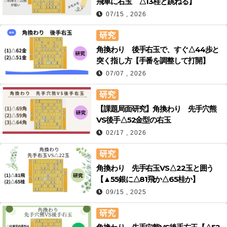
飛車に右玉 △13桂と跳ねる】
07/15 , 2026
研究
角換わり 後手右玉で、すぐ△44歩と
突く指し方【手番を調整して打開】
07/07 , 2026
研究
【課題局面研究】角換わり 先手穴熊
VS後手△52金型の右玉
02/17 , 2026
研究
角換わり 先手右玉VS△22玉と囲う
【▲55銀に△81飛か△65桂か】
09/15 , 2025
研究