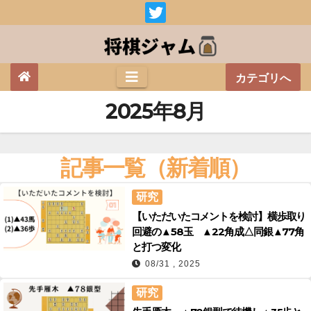
Skip
to
content
カテゴリへ
2025年8月
記事一覧（新着順）
研究
【いただいたコメントを検討】横歩取り
回避の▲58玉 ▲22角成△同銀▲77角
と打つ変化
08/31 , 2025
研究