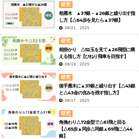
研究
相雁木 ▲37銀－▲26銀と繰り出す指
し方【△64歩を見たら▲37銀】
08/21 , 2025
研究
相掛かり △52玉を見て▲26飛型に構
える指し方【ひねり飛車を目指す】
08/19 , 2025
研究
後手雁木に▲37銀と繰り出す【△43銀
と△43金の含みを残す指し方】
08/17 , 2025
研究
角換わり△72金型で△61飛と回る
【△65歩▲同歩△同銀▲69飛に△44
銀】