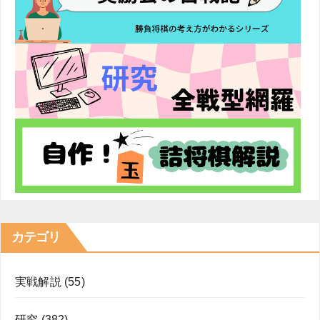
り
カテゴリ
実戦解説
(55)
研究
(382)