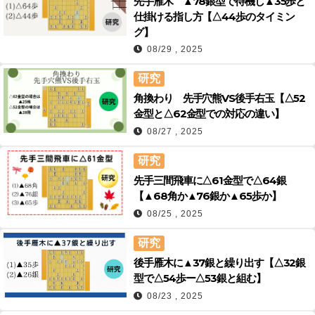
先手雁木 ▲78銀型で待機し▲35歩と
仕掛ける指し方【△44歩のタイミン
グ】
08/29 , 2025
研究
角換わり 先手穴熊VS後手右玉【△52
金型と△62金型での対応の違い】
08/27 , 2025
研究
先手三間飛車に△61金型で△64銀
【▲68角か▲76銀か▲65歩か】
08/25 , 2025
研究
後手雁木に▲37銀と繰り出す【△32銀
型で△54歩ー△53銀と組む】
08/23 , 2025