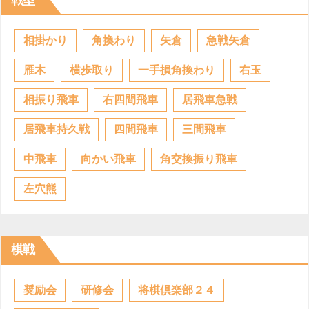
相掛かり
角換わり
矢倉
急戦矢倉
雁木
横歩取り
一手損角換わり
右玉
相振り飛車
右四間飛車
居飛車急戦
居飛車持久戦
四間飛車
三間飛車
中飛車
向かい飛車
角交換振り飛車
左穴熊
棋戦
奨励会
研修会
将棋倶楽部２４