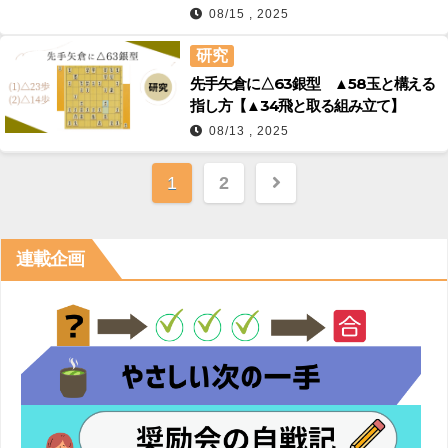
08/15 , 2025
研究
先手矢倉に△63銀型 ▲58玉と構える
指し方【▲34飛と取る組み立て】
08/13 , 2025
投
1
2
稿
の
連載企画
ペ
ー
ジ
送