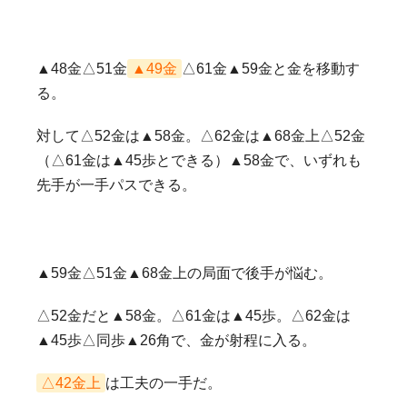
▲48金△51金
▲49金
△61金▲59金と金を移動す
る。
対して△52金は▲58金。△62金は▲68金上△52金
（△61金は▲45歩とできる）▲58金で、いずれも
先手が一手パスできる。
▲59金△51金▲68金上の局面で後手が悩む。
△52金だと▲58金。△61金は▲45歩。△62金は
▲45歩△同歩▲26角で、金が射程に入る。
△42金上
は工夫の一手だ。