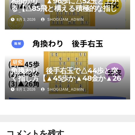
相掛かり ▲96歩に△52玉と上が
る【△85飛と構える積極的な指し
方】
8月 3, 2026
SHOGIJAM_ADMIN
研究
角換わり 後手右玉で△44歩と突
く指し方【▲45歩か▲48金か▲26
角か】
8月 1, 2026
SHOGIJAM_ADMIN
コメントを残す