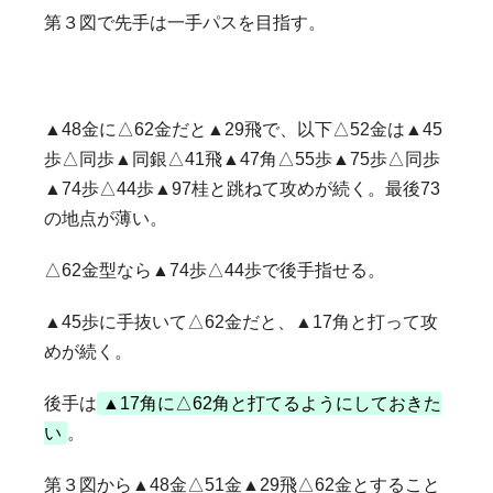
第３図で先手は一手パスを目指す。
▲48金に△62金だと▲29飛で、以下△52金は▲45
歩△同歩▲同銀△41飛▲47角△55歩▲75歩△同歩
▲74歩△44歩▲97桂と跳ねて攻めが続く。最後73
の地点が薄い。
△62金型なら▲74歩△44歩で後手指せる。
▲45歩に手抜いて△62金だと、▲17角と打って攻
めが続く。
後手は
▲17角に△62角と打てるようにしておきた
い
。
第３図から▲48金△51金▲29飛△62金とすること