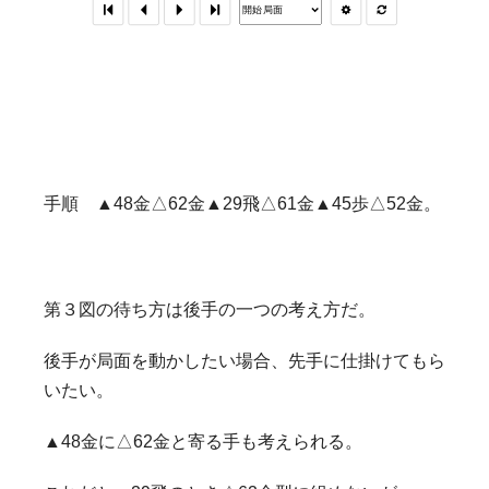
手順 ▲48金△62金▲29飛△61金▲45歩△52金。
第３図の待ち方は後手の一つの考え方だ。
後手が局面を動かしたい場合、先手に仕掛けてもら
いたい。
▲48金に△62金と寄る手も考えられる。