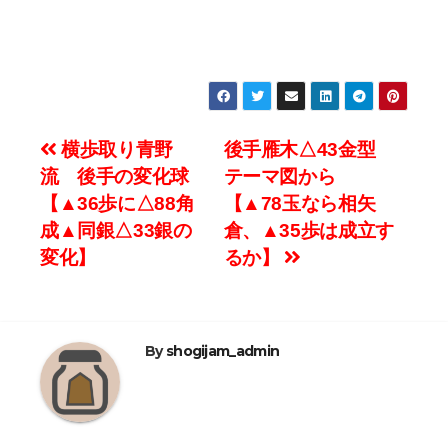
投
横歩取り青野
後手雁木△43金型
流 後手の変化球
テーマ図から
稿
【▲36歩に△88角
【▲78玉なら相矢
ナ
成▲同銀△33銀の
倉、▲35歩は成立す
変化】
るか】
ビ
ゲ
ー
By
shogijam_admin
シ
ョ