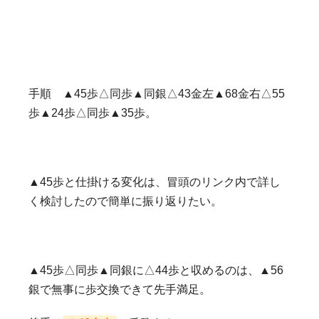
手順 ▲45歩△同歩▲同銀△43金左▲68金右△55
歩▲24歩△同歩▲35歩。
▲45歩と仕掛ける変化は、冒頭のリンク内で詳し
く検討したので簡単に振り返りたい。
▲45歩△同歩▲同銀に△44歩と収めるのは、▲56
銀で無事に歩交換できて先手満足。