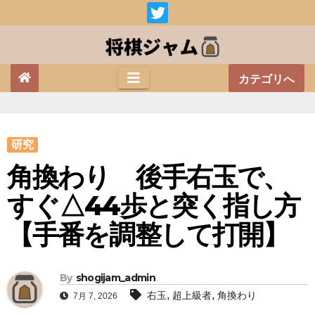
Skip
to
content
カテゴリへ
研究
角換わり 後手右玉で、
すぐ△44歩と突く指し方
【手番を調整して打開】
By
shogijam_admin
,
,
右玉
超上級者
角換わり
7月 7, 2026