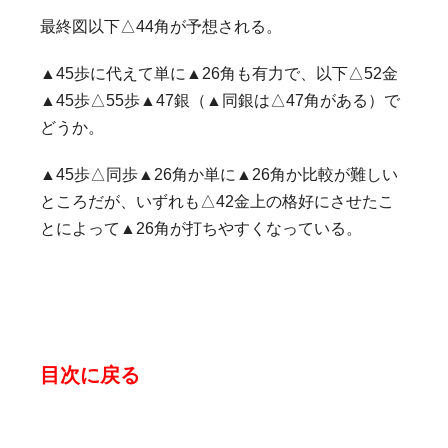
最終図以下△44角が予想される。
▲45歩に代えて単に▲26角も有力で、以下△52金
▲45歩△55歩▲47銀（▲同銀は△47角がある）で
どうか。
▲45歩△同歩▲26角か単に▲26角か比較が難しい
ところだが、いずれも△42金上の格好にさせたこ
とによって▲26角が打ちやすくなっている。
目次に戻る