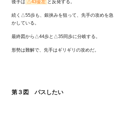
後手は
△43金左
と反発する。
続く△55歩も、銀挟みを狙って、先手の攻めを急
かしている。
最終図から△44歩と△35同歩に分岐する。
形勢は難解で、先手はギリギリの攻めだ。
第３図 パスしたい