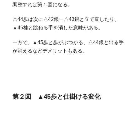
調整すれば第１図になる。
△44歩は次に△42銀ー△43銀と立て直したり、
▲45桂と跳ねる手を消した意味がある。
一方で、▲45歩と歩がぶつかる、△44銀と出る手
が消えるなどデメリットもある。
第２図 ▲45歩と仕掛ける変化