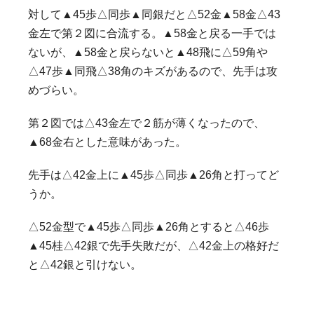
対して▲45歩△同歩▲同銀だと△52金▲58金△43
金左で第２図に合流する。▲58金と戻る一手では
ないが、▲58金と戻らないと▲48飛に△59角や
△47歩▲同飛△38角のキズがあるので、先手は攻
めづらい。
第２図では△43金左で２筋が薄くなったので、
▲68金右とした意味があった。
先手は△42金上に▲45歩△同歩▲26角と打ってど
うか。
△52金型で▲45歩△同歩▲26角とすると△46歩
▲45桂△42銀で先手失敗だが、△42金上の格好だ
と△42銀と引けない。