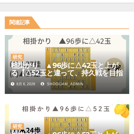
ン
関連記事
研究
相掛かり ▲96歩に△42玉と上が
る【△52玉と違って、持久戦を目指
しやすい】
8月 6, 2026
SHOGIJAM_ADMIN
研究