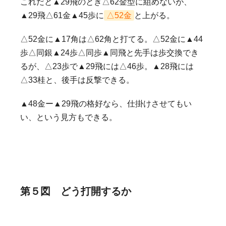
これだと▲29飛のとき△62金型に組めないが、
▲29飛△61金▲45歩に
△52金
と上がる。
△52金に▲17角は△62角と打てる。△52金に▲44
歩△同銀▲24歩△同歩▲同飛と先手は歩交換でき
るが、△23歩で▲29飛には△46歩。▲28飛には
△33桂と、後手は反撃できる。
▲48金ー▲29飛の格好なら、仕掛けさせてもい
い、という見方もできる。
第５図 どう打開するか