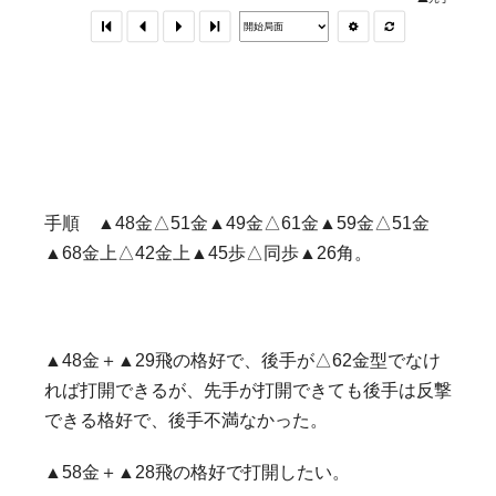
手順 ▲48金△51金▲49金△61金▲59金△51金
▲68金上△42金上▲45歩△同歩▲26角。
▲48金＋▲29飛の格好で、後手が△62金型でなけ
れば打開できるが、先手が打開できても後手は反撃
できる格好で、後手不満なかった。
▲58金＋▲28飛の格好で打開したい。