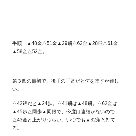
手順 ▲48金△51金▲29飛△62金▲28飛△61金
▲58金△52金。
第３図の最初で、後手の手番だと何を指すか難し
い。
△42銀だと▲24歩。△41飛は▲48飛。△62金は
▲45歩△同歩▲同銀で、今度は連結がないので
△43金と上がりづらい。いつでも▲32角と打て
る。