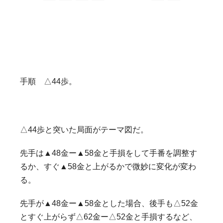
手順 △44歩。
△44歩と突いた局面がテーマ図だ。
先手は▲48金ー▲58金と手損をして手番を調整す
るか、すぐ▲58金と上がるかで微妙に変化が変わ
る。
先手が▲48金ー▲58金とした場合、後手も△52金
とすぐ上がらず△62金ー△52金と手損するなど、