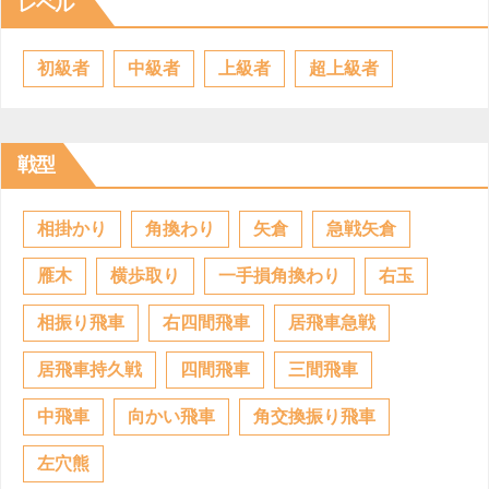
レベル
初級者
中級者
上級者
超上級者
戦型
相掛かり
角換わり
矢倉
急戦矢倉
雁木
横歩取り
一手損角換わり
右玉
相振り飛車
右四間飛車
居飛車急戦
居飛車持久戦
四間飛車
三間飛車
中飛車
向かい飛車
角交換振り飛車
左穴熊