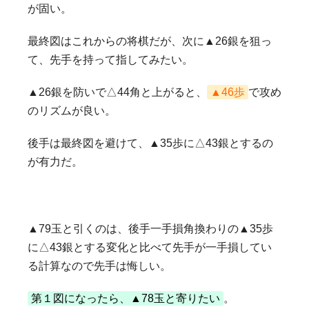
が固い。
最終図はこれからの将棋だが、次に▲26銀を狙っ
て、先手を持って指してみたい。
▲26銀を防いで△44角と上がると、
▲46歩
で攻め
のリズムが良い。
後手は最終図を避けて、▲35歩に△43銀とするの
が有力だ。
▲79玉と引くのは、後手一手損角換わりの▲35歩
に△43銀とする変化と比べて先手が一手損してい
る計算なので先手は悔しい。
第１図になったら、▲78玉と寄りたい
。