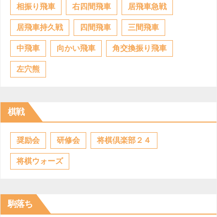
相振り飛車
右四間飛車
居飛車急戦
居飛車持久戦
四間飛車
三間飛車
中飛車
向かい飛車
角交換振り飛車
左穴熊
棋戦
奨励会
研修会
将棋倶楽部２４
将棋ウォーズ
駒落ち