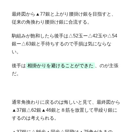
最終図から▲77銀と上がり腰掛け銀を目指すと、
従来の角換わり腰掛け銀に合流する。
駒組みが飽和したら後手は△52玉ー△42玉や△54
銀ー△63銀と手待ちするので手損は気にならな
い。
後手は
相掛かりを避けることができた
、のが主張
だ。
通常角換わりに戻るのは悔しいと見て、最終図から
▲37銀△62銀▲46銀と８筋を放置して早繰り銀に
するのは考えられる。
▲37銀に△86歩▲同歩△同飛は▲75角があるの