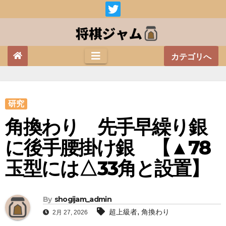
Skip
to
content
カテゴリへ
研究
角換わり 先手早繰り銀
に後手腰掛け銀 【▲78
玉型には△33角と設置】
By
shogijam_admin
,
超上級者
角換わり
2月 27, 2026