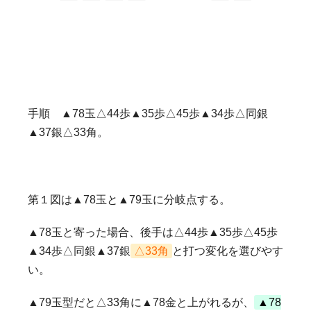
手順 ▲78玉△44歩▲35歩△45歩▲34歩△同銀
▲37銀△33角。
第１図は▲78玉と▲79玉に分岐点する。
▲78玉と寄った場合、後手は△44歩▲35歩△45歩
▲34歩△同銀▲37銀
△33角
と打つ変化を選びやす
い。
▲79玉型だと△33角に▲78金と上がれるが、
▲78