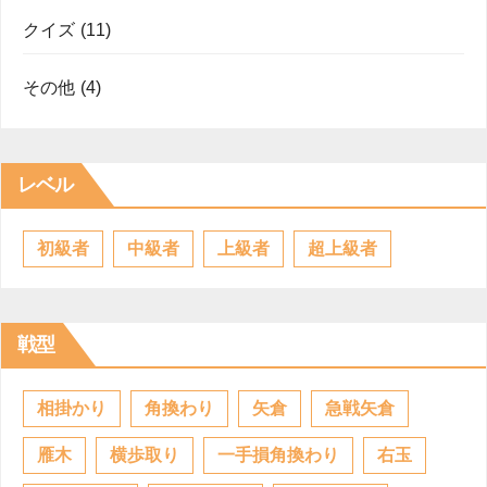
クイズ
(11)
その他
(4)
レベル
初級者
中級者
上級者
超上級者
戦型
相掛かり
角換わり
矢倉
急戦矢倉
雁木
横歩取り
一手損角換わり
右玉