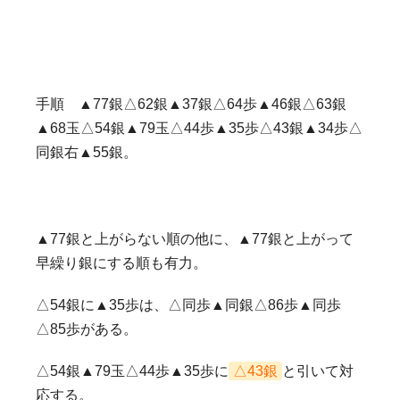
手順 ▲77銀△62銀▲37銀△64歩▲46銀△63銀
▲68玉△54銀▲79玉△44歩▲35歩△43銀▲34歩△
同銀右▲55銀。
▲77銀と上がらない順の他に、▲77銀と上がって
早繰り銀にする順も有力。
△54銀に▲35歩は、△同歩▲同銀△86歩▲同歩
△85歩がある。
△54銀▲79玉△44歩▲35歩に
△43銀
と引いて対
応する。