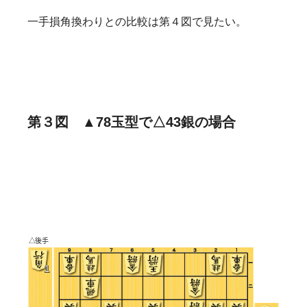
一手損角換わりとの比較は第４図で見たい。
第３図 ▲78玉型で△43銀の場合