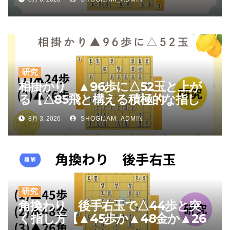
研究
相掛かり ▲96歩に△52玉と上が
る【△85飛と構える積極的な指し
方】
8月 3, 2026
SHOGIJAM_ADMIN
研究
角換わり 後手右玉で△44歩と突
く指し方【▲45歩か▲48金か▲26