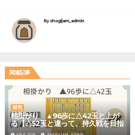
ビ
ゲ
By
shogijam_admin
ー
シ
ョ
ン
関連記事
研究
相掛かり ▲96歩に△42玉と上が
る【△52玉と違って、持久戦を目指
しやすい】
8月 6, 2026
SHOGIJAM_ADMIN