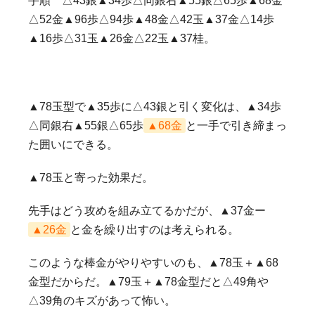
手順 △43銀▲34歩△同銀右▲55銀△65歩▲68金
△52金▲96歩△94歩▲48金△42玉▲37金△14歩
▲16歩△31玉▲26金△22玉▲37桂。
▲78玉型で▲35歩に△43銀と引く変化は、▲34歩
△同銀右▲55銀△65歩
▲68金
と一手で引き締まっ
た囲いにできる。
▲78玉と寄った効果だ。
先手はどう攻めを組み立てるかだが、▲37金ー
▲26金
と金を繰り出すのは考えられる。
このような棒金がやりやすいのも、▲78玉＋▲68
金型だからだ。▲79玉＋▲78金型だと△49角や
△39角のキズがあって怖い。