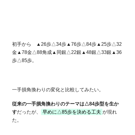
初手から ▲26歩△34歩▲76歩△84歩▲25歩△32
金▲78金△88角成▲同銀△22銀▲48銀△33銀▲36
歩△85歩。
一手損角換わりの変化と比較してみたい。
従来の一手損角換わりのテーマは△84歩型を生か
す
だったが、
早めに△85歩を決める工夫
が現れ
た。