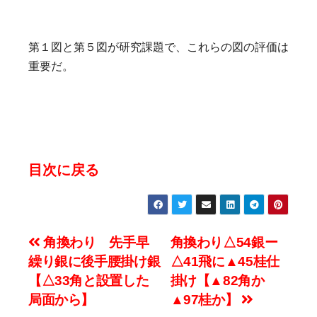
第１図と第５図が研究課題で、これらの図の評価は
重要だ。
目次に戻る
投
角換わり 先手早
角換わり△54銀ー
繰り銀に後手腰掛け銀
△41飛に▲45桂仕
稿
【△33角と設置した
掛け【▲82角か
ナ
局面から】
▲97桂か】