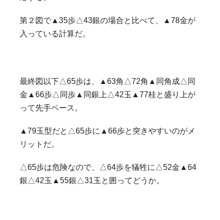
第２図で▲35歩△43銀の場合と比べて、▲78金が
入っている計算だ。
最終図以下△65歩は、▲63角△72角▲同角成△同
金▲66歩△同歩▲同銀上△42玉▲77桂と盛り上が
って先手ペース。
▲79玉型だと△65歩に▲66歩と突きやすいのがメ
リットだ。
△65歩は危険なので、△64歩を犠牲に△52金▲64
銀△42玉▲55銀△31玉と囲ってどうか。