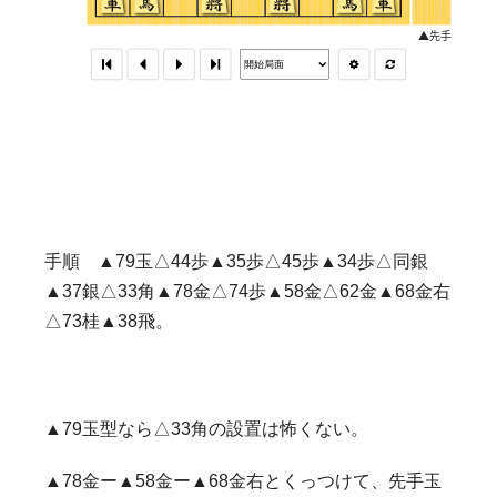
手順 ▲79玉△44歩▲35歩△45歩▲34歩△同銀
▲37銀△33角▲78金△74歩▲58金△62金▲68金右
△73桂▲38飛。
▲79玉型なら△33角の設置は怖くない。
▲78金ー▲58金ー▲68金右とくっつけて、先手玉