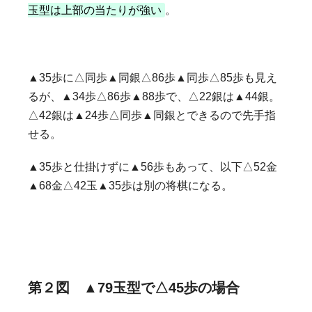
玉型は上部の当たりが強い
。
▲35歩に△同歩▲同銀△86歩▲同歩△85歩も見え
るが、▲34歩△86歩▲88歩で、△22銀は▲44銀。
△42銀は▲24歩△同歩▲同銀とできるので先手指
せる。
▲35歩と仕掛けずに▲56歩もあって、以下△52金
▲68金△42玉▲35歩は別の将棋になる。
第２図 ▲79玉型で△45歩の場合