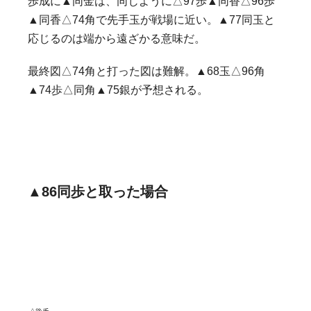
歩成に▲同金は、同じように△97歩▲同香△96歩
▲同香△74角で先手玉が戦場に近い。▲77同玉と
応じるのは端から遠ざかる意味だ。
最終図△74角と打った図は難解。▲68玉△96角
▲74歩△同角▲75銀が予想される。
▲86同歩と取った場合