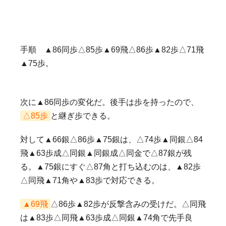
手順 ▲86同歩△85歩▲69飛△86歩▲82歩△71飛
▲75歩。
次に▲86同歩の変化だ。後手は歩を持ったので、
△85歩
と継ぎ歩できる。
対して▲66銀△86歩▲75銀は、△74歩▲同銀△84
飛▲63歩成△同銀▲同銀成△同金で△87銀が残
る。▲75銀にすぐ△87角と打ち込むのは、▲82歩
△同飛▲71角や▲83歩で対応できる。
▲69飛
△86歩▲82歩が反撃含みの受けだ。△同飛
は▲83歩△同飛▲63歩成△同銀▲74角で先手良