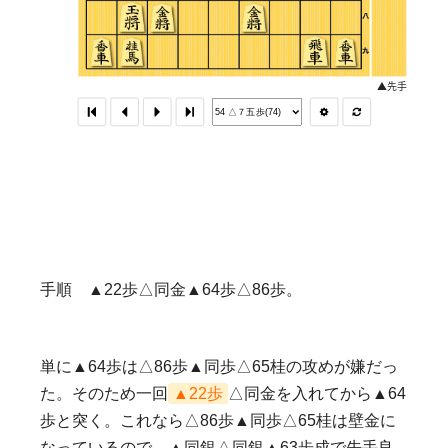
手順 ▲22歩△同金▲64歩△86歩。
単に▲64歩は△86歩▲同歩△65桂の攻めが嫌だっ
た。そのため一回
▲22歩
△同金を入れてから▲64
歩と突く。これなら△86歩▲同歩△65桂は壁金に
なっているので、▲同銀△同銀▲63歩成で先手良