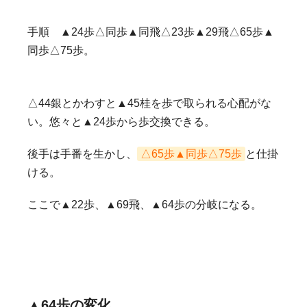
手順 ▲24歩△同歩▲同飛△23歩▲29飛△65歩▲
同歩△75歩。
△44銀とかわすと▲45桂を歩で取られる心配がな
い。悠々と▲24歩から歩交換できる。
後手は手番を生かし、
△65歩▲同歩△75歩
と仕掛
ける。
ここで▲22歩、▲69飛、▲64歩の分岐になる。
▲64歩の変化