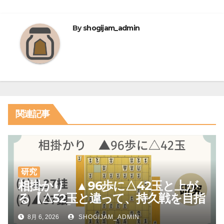
ビ
ゲ
By
shogijam_admin
ー
シ
ョ
ン
関連記事
研究
相掛かり ▲96歩に△42玉と上が
る【△52玉と違って、持久戦を目指
しやすい】
8月 6, 2026
SHOGIJAM_ADMIN