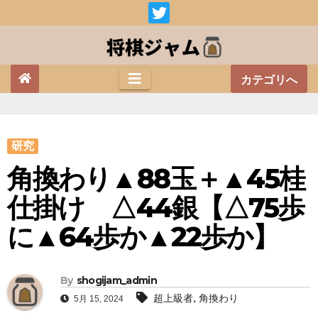
Skip
to
content
カテゴリへ
研究
角換わり▲88玉＋▲45桂
仕掛け △44銀【△75歩
に▲64歩か▲22歩か】
By
shogijam_admin
,
超上級者
角換わり
5月 15, 2024