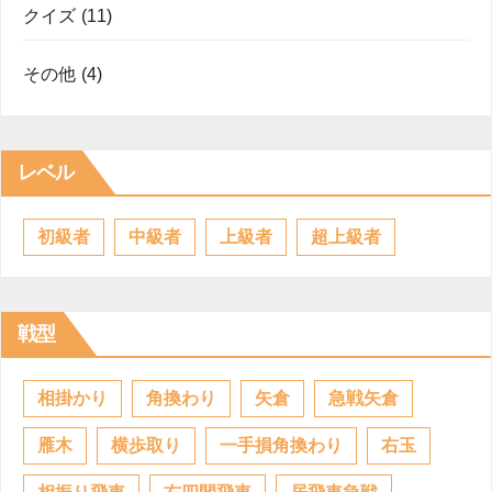
クイズ
(11)
その他
(4)
レベル
初級者
中級者
上級者
超上級者
戦型
相掛かり
角換わり
矢倉
急戦矢倉
雁木
横歩取り
一手損角換わり
右玉