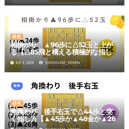
研究
相掛かり ▲96歩に△52玉と上が
る【△85飛と構える積極的な指し
方】
8月 3, 2026
SHOGIJAM_ADMIN
研究
角換わり 後手右玉で△44歩と突
く指し方【▲45歩か▲48金か▲26
角か】