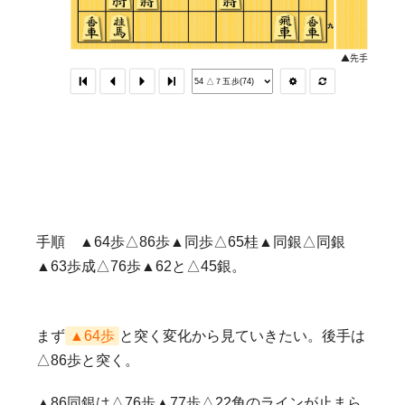
手順 ▲64歩△86歩▲同歩△65桂▲同銀△同銀
▲63歩成△76歩▲62と△45銀。
まず
▲64歩
と突く変化から見ていきたい。後手は
△86歩と突く。
▲86同銀は△76歩▲77歩△22角のラインが止まら