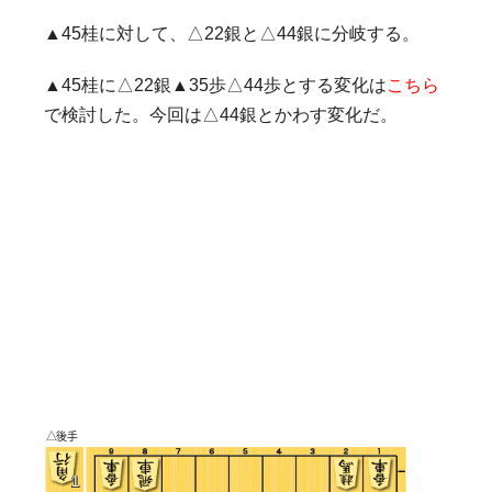
▲45桂に対して、△22銀と△44銀に分岐する。
▲45桂に△22銀▲35歩△44歩とする変化は
こちら
で検討した。今回は△44銀とかわす変化だ。