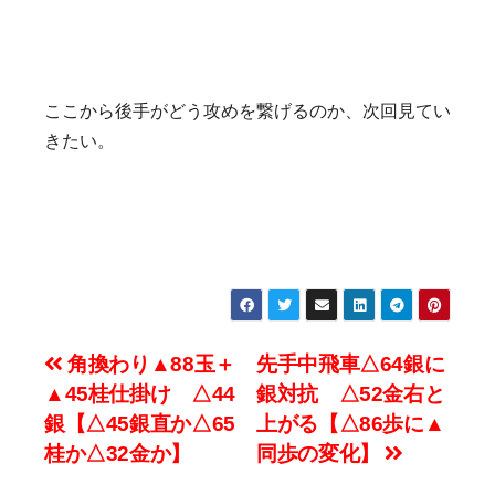
ここから後手がどう攻めを繋げるのか、次回見てい
きたい。
投
角換わり▲88玉＋
先手中飛車△64銀に
▲45桂仕掛け △44
銀対抗 △52金右と
稿
銀【△45銀直か△65
上がる【△86歩に▲
ナ
桂か△32金か】
同歩の変化】