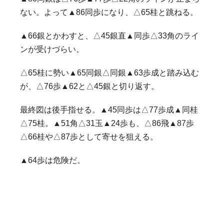
ない。よって▲86同歩になり、△65桂と跳ねる。
▲66銀とかわすと、△45銀直▲同歩△33角のライ
ンが受けづらい。
△65桂に勢い▲65同銀△同銀▲63歩成と踏み込む
が、△76歩▲62と△45銀と切り返す。
最終図は後手指せる。▲45同歩は△77歩成▲同桂
△75桂。▲51角△31玉▲24歩も、△86飛▲87歩
△66桂や△87歩として寄せを狙える。
▲64歩は危険だ。