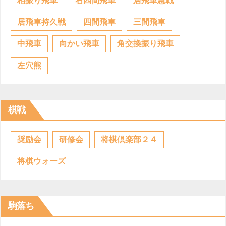
相振り飛車
右四間飛車
居飛車急戦
居飛車持久戦
四間飛車
三間飛車
中飛車
向かい飛車
角交換振り飛車
左穴熊
棋戦
奨励会
研修会
将棋倶楽部２４
将棋ウォーズ
駒落ち