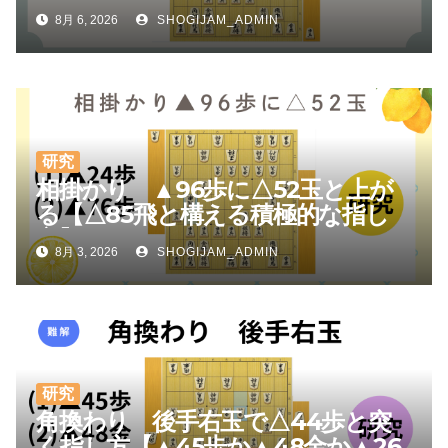
しやすい】
8月 6, 2026
SHOGIJAM_ADMIN
研究
相掛かり ▲96歩に△52玉と上が
る【△85飛と構える積極的な指し
方】
8月 3, 2026
SHOGIJAM_ADMIN
研究
角換わり 後手右玉で△44歩と突
く指し方【▲45歩か▲48金か▲26