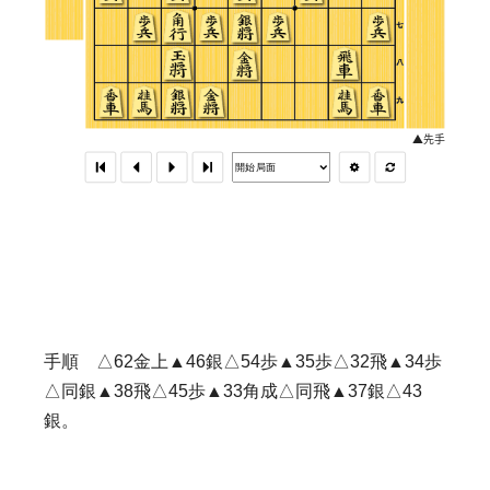
手順 △62金上▲46銀△54歩▲35歩△32飛▲34歩
△同銀▲38飛△45歩▲33角成△同飛▲37銀△43
銀。