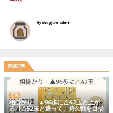
ビ
ゲ
ー
By
shogijam_admin
シ
ョ
ン
関連記事
研究
相掛かり ▲96歩に△42玉と上が
る【△52玉と違って、持久戦を目指