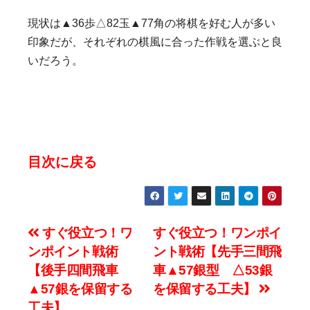
現状は▲36歩△82玉▲77角の将棋を好む人が多い
印象だが、それぞれの棋風に合った作戦を選ぶと良
いだろう。
目次に戻る
投
すぐ役立つ！ワ
すぐ役立つ！ワンポイ
ンポイント戦術
ント戦術【先手三間飛
稿
【後手四間飛車
車▲57銀型 △53銀
ナ
▲57銀を保留する
を保留する工夫】
工夫】