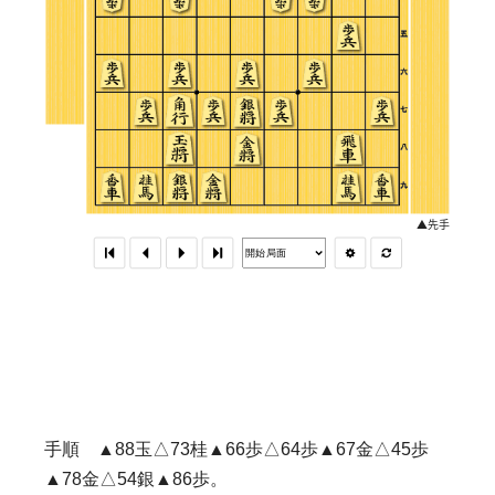
手順 ▲88玉△73桂▲66歩△64歩▲67金△45歩
▲78金△54銀▲86歩。