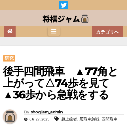
Skip
to
content
カテゴリへ
研究
後手四間飛車 ▲77角と
上がって△74歩を見て
▲36歩から急戦をする
By
shogijam_admin
,
,
超上級者
居飛車急戦
四間飛車
6月 27, 2025