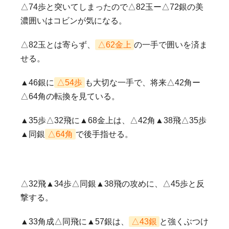
△74歩と突いてしまったので△82玉ー△72銀の美
濃囲いはコビンが気になる。
△82玉とは寄らず、
△62金上
の一手で囲いを済ま
せる。
▲46銀に
△54歩
も大切な一手で、将来△42角ー
△64角の転換を見ている。
▲35歩△32飛に▲68金上は、△42角▲38飛△35歩
▲同銀
△64角
で後手指せる。
△32飛▲34歩△同銀▲38飛の攻めに、△45歩と反
撃する。
▲33角成△同飛に▲57銀は、
△43銀
と強くぶつけ