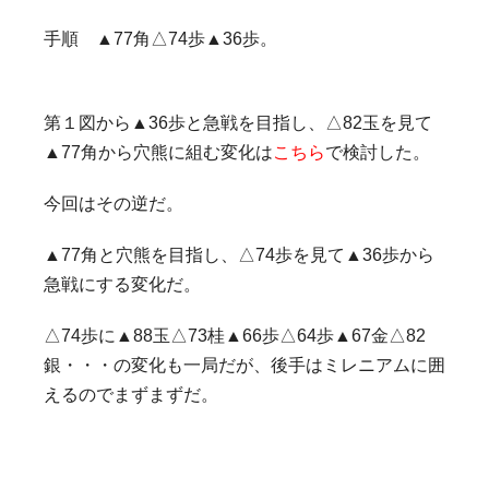
手順 ▲77角△74歩▲36歩。
第１図から▲36歩と急戦を目指し、△82玉を見て
▲77角から穴熊に組む変化は
こちら
で検討した。
今回はその逆だ。
▲77角と穴熊を目指し、△74歩を見て▲36歩から
急戦にする変化だ。
△74歩に▲88玉△73桂▲66歩△64歩▲67金△82
銀・・・の変化も一局だが、後手はミレニアムに囲
えるのでまずまずだ。