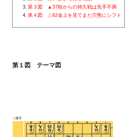
第３図 ▲37桂からの持久戦は先手不満
第４図 △62金上を見てまた穴熊にシフト
第１図 テーマ図