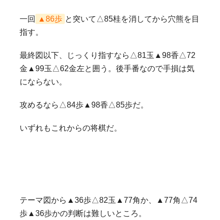
一回
▲86歩
と突いて△85桂を消してから穴熊を目
指す。
最終図以下、じっくり指すなら△81玉▲98香△72
金▲99玉△62金左と囲う。後手番なので手損は気
にならない。
攻めるなら△84歩▲98香△85歩だ。
いずれもこれからの将棋だ。
テーマ図から▲36歩△82玉▲77角か、▲77角△74
歩▲36歩かの判断は難しいところ。