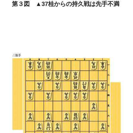
第３図 ▲37桂からの持久戦は先手不満