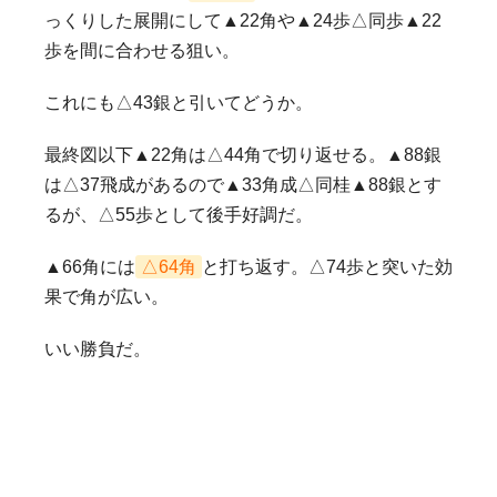
っくりした展開にして▲22角や▲24歩△同歩▲22
歩を間に合わせる狙い。
これにも△43銀と引いてどうか。
最終図以下▲22角は△44角で切り返せる。▲88銀
は△37飛成があるので▲33角成△同桂▲88銀とす
るが、△55歩として後手好調だ。
▲66角には
△64角
と打ち返す。△74歩と突いた効
果で角が広い。
いい勝負だ。