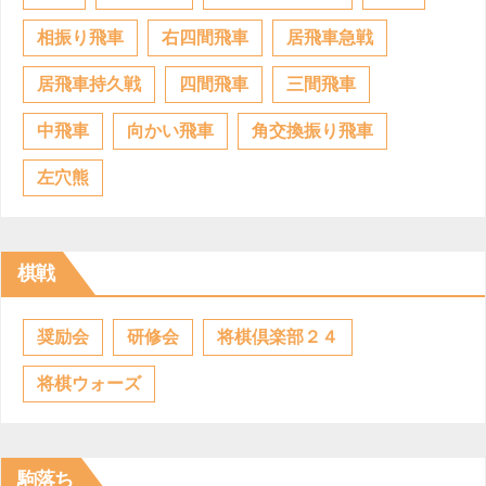
相振り飛車
右四間飛車
居飛車急戦
居飛車持久戦
四間飛車
三間飛車
中飛車
向かい飛車
角交換振り飛車
左穴熊
棋戦
奨励会
研修会
将棋倶楽部２４
将棋ウォーズ
駒落ち