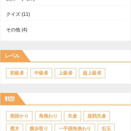
クイズ
(11)
その他
(4)
レベル
初級者
中級者
上級者
超上級者
戦型
相掛かり
角換わり
矢倉
急戦矢倉
雁木
横歩取り
一手損角換わり
右玉