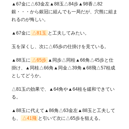
▲67金に△63金左▲88玉△84歩▲98香△82
銀・・・から銀冠に組んでも一局だが、穴熊に組ま
れるのが悔しい。
▲67金に
△81玉
と工夫してみたい。
玉を深くし、次に△65歩の仕掛けを見ている。
▲88玉に
△65歩
▲同歩△同桂▲66角△45歩と仕
掛け、▲同桂△66角▲同金△39角▲68飛△57桂成
としてどうか。
△81玉の効果で、▲64角や▲64桂を緩和できてい
る。
▲88玉に代えて▲86角△63金左▲88玉と工夫して
も、
△41飛
と引いて次に△65歩を狙える。