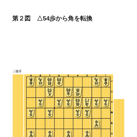
第２図 △54歩から角を転換