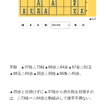
手順 ▲37桂△73桂▲66歩△64歩▲67金△81玉
▲88玉△65歩▲同歩△同桂▲66角△45歩。
▲35歩と仕掛けずに▲37桂から持久戦を目指すの
は、△73桂ー△64歩と駒組みして後手不満ない。