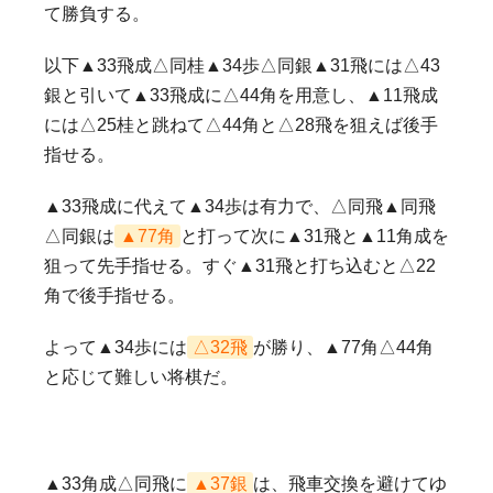
て勝負する。
以下▲33飛成△同桂▲34歩△同銀▲31飛には△43
銀と引いて▲33飛成に△44角を用意し、▲11飛成
には△25桂と跳ねて△44角と△28飛を狙えば後手
指せる。
▲33飛成に代えて▲34歩は有力で、△同飛▲同飛
△同銀は
▲77角
と打って次に▲31飛と▲11角成を
狙って先手指せる。すぐ▲31飛と打ち込むと△22
角で後手指せる。
よって▲34歩には
△32飛
が勝り、▲77角△44角
と応じて難しい将棋だ。
▲33角成△同飛に
▲37銀
は、飛車交換を避けてゆ