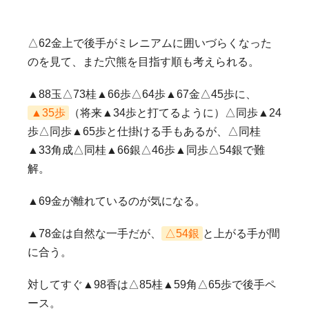
△62金上で後手がミレニアムに囲いづらくなった
のを見て、また穴熊を目指す順も考えられる。
▲88玉△73桂▲66歩△64歩▲67金△45歩に、
▲35歩
（将来▲34歩と打てるように）△同歩▲24
歩△同歩▲65歩と仕掛ける手もあるが、△同桂
▲33角成△同桂▲66銀△46歩▲同歩△54銀で難
解。
▲69金が離れているのが気になる。
▲78金は自然な一手だが、
△54銀
と上がる手が間
に合う。
対してすぐ▲98香は△85桂▲59角△65歩で後手ペ
ース。