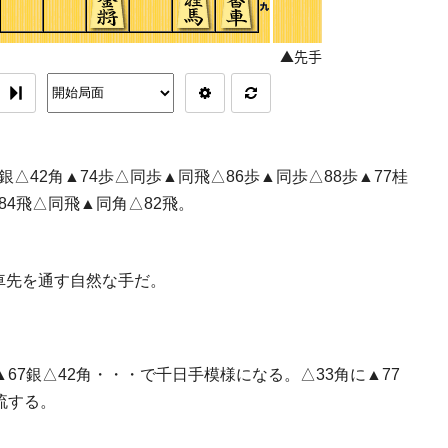
7銀△42角▲74歩△同歩▲同飛△86歩▲同歩△88歩▲77桂
▲84飛△同飛▲同角△82飛。
車先を通す自然な手だ。
▲67銀△42角・・・で千日手模様になる。△33角に▲77
流する。