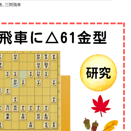
,
者
三間飛車