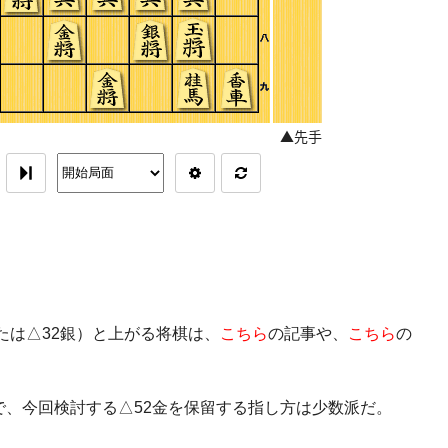
または△32銀）と上がる将棋は、
こちら
の記事や、
こちら
の
で、今回検討する△52金を保留する指し方は少数派だ。