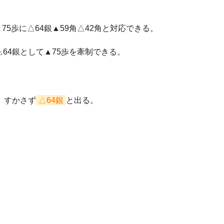
75歩に△64銀▲59角△42角と対応できる。
△64銀として▲75歩を牽制できる。
、すかさず
△64銀
と出る。