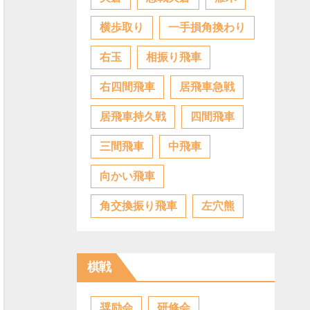
横歩取り
一手損角換わり
右玉
相振り飛車
右四間飛車
居飛車急戦
居飛車持久戦
四間飛車
三間飛車
中飛車
向かい飛車
角交換振り飛車
左穴熊
棋戦
奨励会
研修会