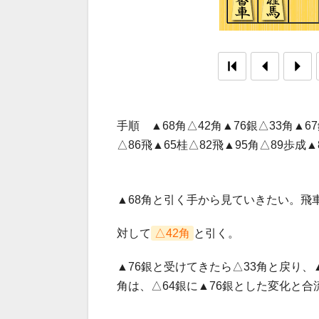
手順 ▲68角△42角▲76銀△33角▲6
△86飛▲65桂△82飛▲95角△89歩成
▲68角と引く手から見ていきたい。飛
対して
△42角
と引く。
▲76銀と受けてきたら△33角と戻り、
角は、△64銀に▲76銀とした変化と合