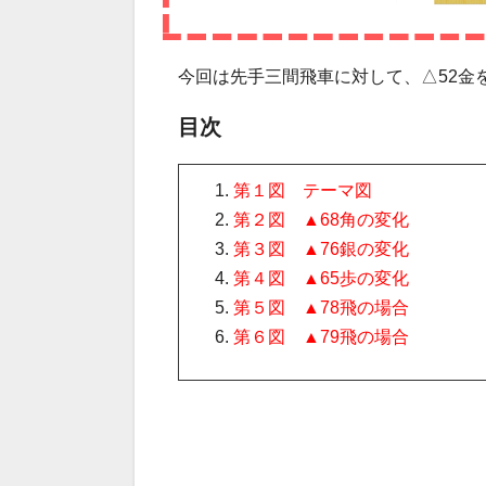
今回は先手三間飛車に対して、△52金
目次
第１図 テーマ図
第２図 ▲68角の変化
第３図 ▲76銀の変化
第４図 ▲65歩の変化
第５図 ▲78飛の場合
第６図 ▲79飛の場合