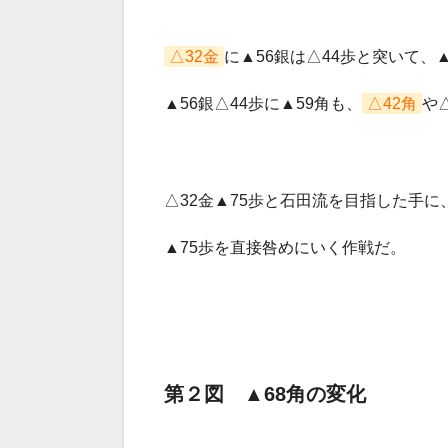
△32金
に▲56銀は△44歩と突いて、▲
▲56銀△44歩に▲59角も、
△42角
や
△32金▲75歩と石田流を目指した手に
▲75歩を直接咎めにいく作戦だ。
第２図 ▲68角の変化