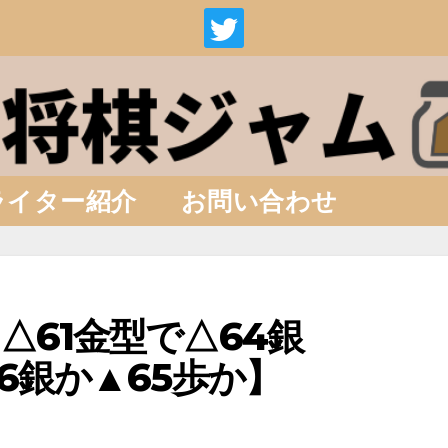
ライター紹介
お問い合わせ
△61金型で△64銀
6銀か▲65歩か】