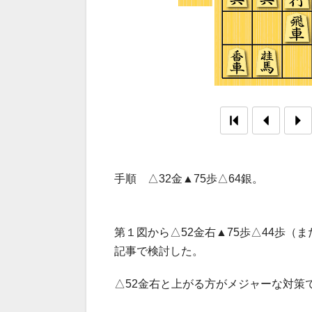
手順 △32金▲75歩△64銀。
第１図から△52金右▲75歩△44歩（
記事で検討した。
△52金右と上がる方がメジャーな対策