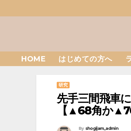
Skip
to
content
HOME
はじめての方へ
研究
先手三間飛車に
【▲68角か▲7
By
shogijam_admin