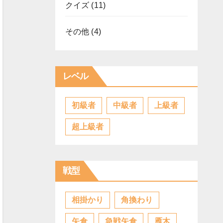
クイズ
(11)
その他
(4)
レベル
初級者
中級者
上級者
超上級者
戦型
相掛かり
角換わり
矢倉
急戦矢倉
雁木