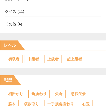
クイズ
(11)
その他
(4)
レベル
初級者
中級者
上級者
超上級者
戦型
相掛かり
角換わり
矢倉
急戦矢倉
雁木
横歩取り
一手損角換わり
右玉