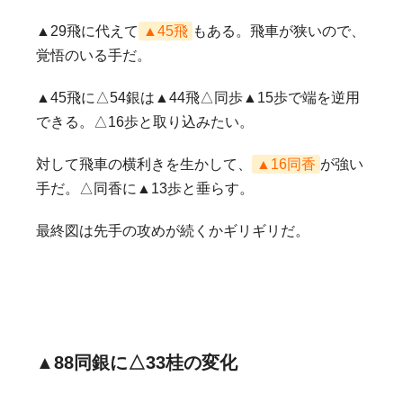
▲29飛に代えて
▲45飛
もある。飛車が狭いので、
覚悟のいる手だ。
▲45飛に△54銀は▲44飛△同歩▲15歩で端を逆用
できる。△16歩と取り込みたい。
対して飛車の横利きを生かして、
▲16同香
が強い
手だ。△同香に▲13歩と垂らす。
最終図は先手の攻めが続くかギリギリだ。
▲88同銀に△33桂の変化