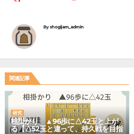
ビ
ゲ
ー
By
shogijam_admin
シ
ョ
ン
関連記事
研究
相掛かり ▲96歩に△42玉と上が
る【△52玉と違って、持久戦を目指