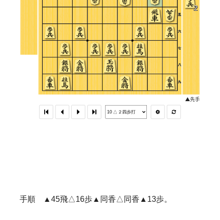
手順 ▲45飛△16歩▲同香△同香▲13歩。