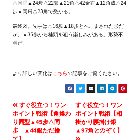
△同香▲24歩△22銀▲21角△42金右▲12角成△24
歩▲同飛△23角で受かる。
最終図。先手は△16歩▲18歩とへこまされた形だ
が、▲35歩から桂頭を狙う楽しみがある。形勢不
明だ。
より詳しい変化は
こちら
の記事をご覧ください。
投
すぐ役立つ！ワン
すぐ役立つ！ワン
ポイント戦術【角換わ
ポイント戦術【相
稿
り同型▲45歩△同
掛かり腰掛け銀
ナ
歩 ▲44銀ただ捨
▲97角とのぞく】
て】