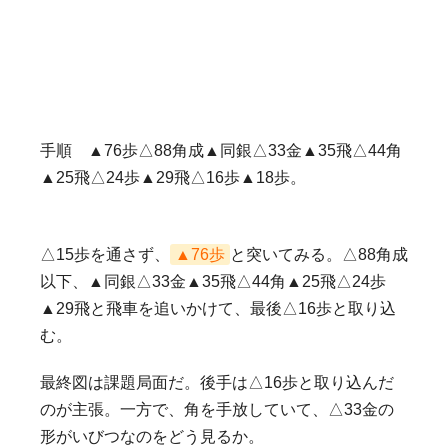
手順 ▲76歩△88角成▲同銀△33金▲35飛△44角
▲25飛△24歩▲29飛△16歩▲18歩。
△15歩を通さず、
▲76歩
と突いてみる。△88角成
以下、▲同銀△33金▲35飛△44角▲25飛△24歩
▲29飛と飛車を追いかけて、最後△16歩と取り込
む。
最終図は課題局面だ。後手は△16歩と取り込んだ
のが主張。一方で、角を手放していて、△33金の
形がいびつなのをどう見るか。