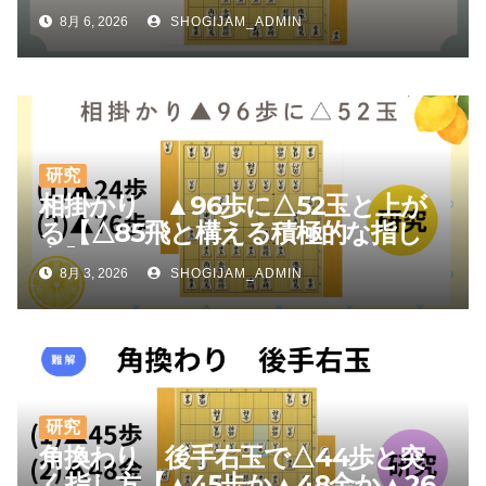
しやすい】
8月 6, 2026
SHOGIJAM_ADMIN
研究
相掛かり ▲96歩に△52玉と上が
る【△85飛と構える積極的な指し
方】
8月 3, 2026
SHOGIJAM_ADMIN
研究
角換わり 後手右玉で△44歩と突
く指し方【▲45歩か▲48金か▲26