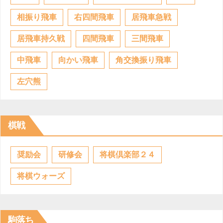
相振り飛車
右四間飛車
居飛車急戦
居飛車持久戦
四間飛車
三間飛車
中飛車
向かい飛車
角交換振り飛車
左穴熊
棋戦
奨励会
研修会
将棋倶楽部２４
将棋ウォーズ
駒落ち