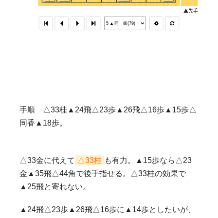
手順 △33桂▲24飛△23歩▲26飛△16歩▲15歩△
同香▲18歩。
△33金に代えて
△33桂
も有力。▲15歩なら△23
金▲35飛△44角で後手指せる。△33桂の効果で
▲25飛と寄れない。
▲24飛△23歩▲26飛△16歩に▲14歩としたいが、