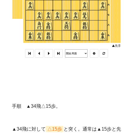
手順 ▲34飛△15歩。
▲34飛に対して
△15歩
と突く。通常は▲15歩と先