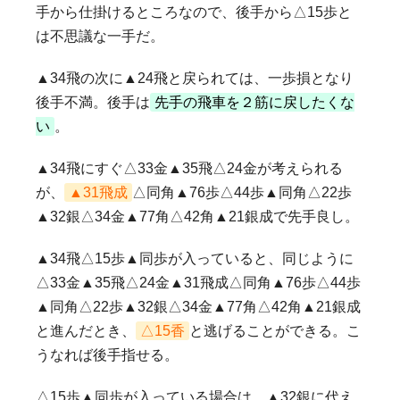
手から仕掛けるところなので、後手から△15歩と
は不思議な一手だ。
▲34飛の次に▲24飛と戻られては、一歩損となり
後手不満。後手は
先手の飛車を２筋に戻したくな
い
。
▲34飛にすぐ△33金▲35飛△24金が考えられる
が、
▲31飛成
△同角▲76歩△44歩▲同角△22歩
▲32銀△34金▲77角△42角▲21銀成で先手良し。
▲34飛△15歩▲同歩が入っていると、同じように
△33金▲35飛△24金▲31飛成△同角▲76歩△44歩
▲同角△22歩▲32銀△34金▲77角△42角▲21銀成
と進んだとき、
△15香
と逃げることができる。こ
うなれば後手指せる。
△15歩▲同歩が入っている場合は、▲32銀に代え