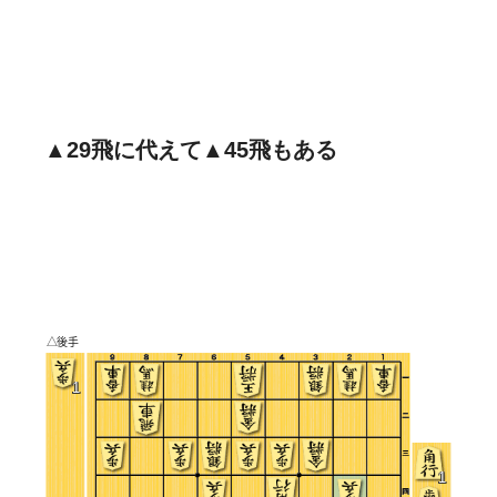
▲29飛に代えて▲45飛もある