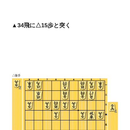
▲34飛に△15歩と突く