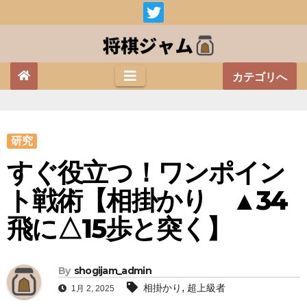
Skip
to
content
カテゴリへ
研究
すぐ役立つ！ワンポイン
ト戦術【相掛かり ▲34
飛に△15歩と突く】
By
shogijam_admin
,
相掛かり
超上級者
1月 2, 2025