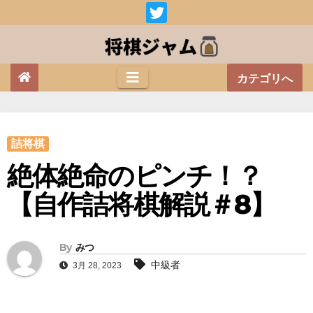
Skip
to
content
カテゴリへ
詰将棋
絶体絶命のピンチ！？
【自作詰将棋解説＃8】
By
みつ
中級者
3月 28, 2023