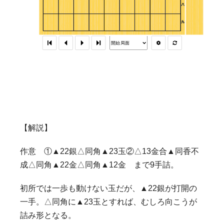
【解説】
作意 ①▲22銀△同角▲23玉②△13金合▲同香不
成△同角▲22金△同角▲12金 まで9手詰。
初所では一歩も動けない玉だが、▲22銀が打開の
一手。△同角に▲23玉とすれば、むしろ向こうが
詰み形となる。