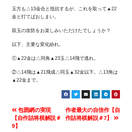
玉方も△13金合と抵抗するが、これを取って▲22
金と打てばおしまい。
双玉の攻防をお楽しみいただけたでしょうか？
以下、主要な変化紛れ。
①▲22金は△同角▲23玉△14飛で逃れ。
②△14飛は▲21飛成△同玉▲32金以下。△13角は
▲22金まで。
投
包囲網の実現
作者最大の自信作【自
【自作詰将棋解説＃
作詰将棋解説＃7】
稿
9】