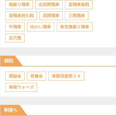
相振り飛車
右四間飛車
居飛車急戦
居飛車持久戦
四間飛車
三間飛車
中飛車
向かい飛車
角交換振り飛車
左穴熊
棋戦
奨励会
研修会
将棋倶楽部２４
将棋ウォーズ
駒落ち