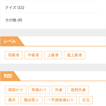
クイズ
(11)
その他
(4)
レベル
初級者
中級者
上級者
超上級者
戦型
相掛かり
角換わり
矢倉
急戦矢倉
雁木
横歩取り
一手損角換わり
右玉