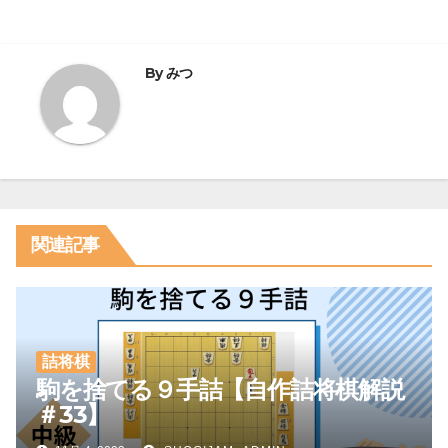
ナ
ビ
By
みつ
ゲ
ー
シ
ョ
関連記事
ン
詰将棋
駒を捨てる９手詰【自作詰将棋解説
＃33】