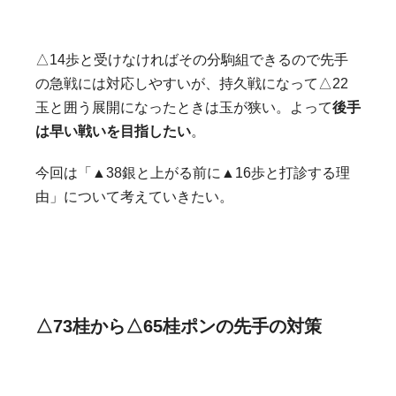
△14歩と受けなければその分駒組できるので先手
の急戦には対応しやすいが、持久戦になって△22
玉と囲う展開になったときは玉が狭い。よって
後手
は早い戦いを目指したい
。
今回は「▲38銀と上がる前に▲16歩と打診する理
由」について考えていきたい。
△73桂から△65桂ポンの先手の対策