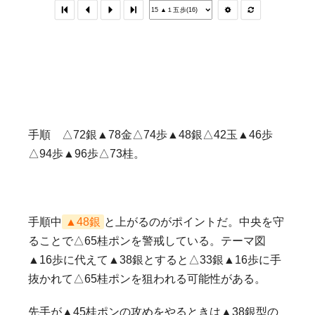
手順 △72銀▲78金△74歩▲48銀△42玉▲46歩
△94歩▲96歩△73桂。
手順中
▲48銀
と上がるのがポイントだ。中央を守
ることで△65桂ポンを警戒している。テーマ図
▲16歩に代えて▲38銀とすると△33銀▲16歩に手
抜かれて△65桂ポンを狙われる可能性がある。
先手が▲45桂ポンの攻めをやるときは▲38銀型の