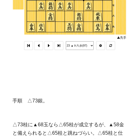
手順 △73銀。
△73桂に▲68玉なら△65桂が成立するが、▲58金
と備えられると△65桂と跳ねづらい。△65桂と仕