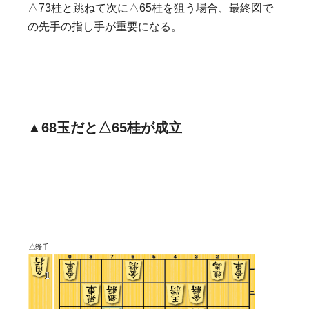
△73桂と跳ねて次に△65桂を狙う場合、最終図で
の先手の指し手が重要になる。
▲68玉だと△65桂が成立