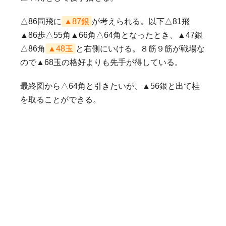
△86同飛に
▲87銀
が考えられる。以下△81飛
▲86歩△55角▲66角△64角となったとき、▲47銀
△86角
▲48玉
と右側にいける。８筋９筋が戦場な
ので▲68玉の格好よりも先手が得している。
最終図から△64角と引きたいが、▲56銀と出て桂
を取ることができる。