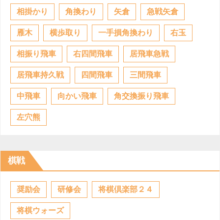
相掛かり
角換わり
矢倉
急戦矢倉
雁木
横歩取り
一手損角換わり
右玉
相振り飛車
右四間飛車
居飛車急戦
居飛車持久戦
四間飛車
三間飛車
中飛車
向かい飛車
角交換振り飛車
左穴熊
棋戦
奨励会
研修会
将棋倶楽部２４
将棋ウォーズ