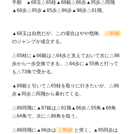
手順 ▲68玉△65桂▲88銀△86歩▲同歩△同飛
▲66歩△95歩▲65歩△96歩▲98歩△81飛。
▲68玉は自然だが、この場合はやや危険。
△65桂
のジャンプが成立する。
△65桂に▲66銀は△64歩と支えておいて次に△86
歩から一歩交換できる。△64歩に▲55角と打って
も△73角で受かる。
▲88銀と引いて△65桂を取りに行きたいが、△86
歩▲同歩△同飛から暴れてくる。
△86同飛に▲87銀は△81飛▲86歩△55角▲66角
△64角で、次に△86角を狙う。
△86同飛に▲66歩は
△95歩
と突く。▲95同歩は