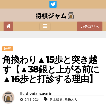
Skip
to
content
カテゴリへ
研究
角換わり▲15歩と突き越
す【▲38銀と上がる前に
▲16歩と打診する理由】
By
shogijam_admin
,
超上級者
角換わり
5月 3, 2024