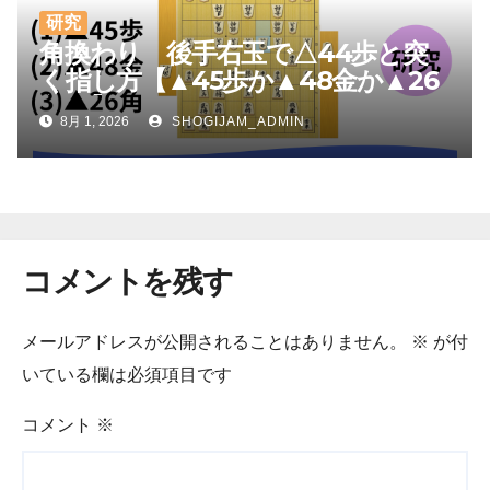
研究
角換わり 後手右玉で△44歩と突
く指し方【▲45歩か▲48金か▲26
角か】
8月 1, 2026
SHOGIJAM_ADMIN
コメントを残す
メールアドレスが公開されることはありません。
※
が付
いている欄は必須項目です
コメント
※