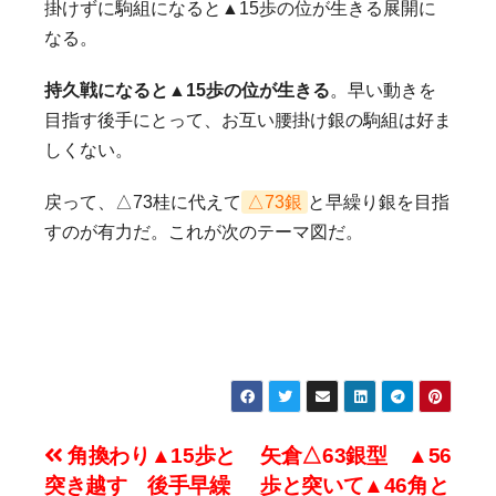
掛けずに駒組になると▲15歩の位が生きる展開に
なる。
持久戦になると▲15歩の位が生きる
。早い動きを
目指す後手にとって、お互い腰掛け銀の駒組は好ま
しくない。
戻って、△73桂に代えて
△73銀
と早繰り銀を目指
すのが有力だ。これが次のテーマ図だ。
投
角換わり▲15歩と
矢倉△63銀型 ▲56
突き越す 後手早繰
歩と突いて▲46角と