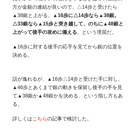
方が金銀の連結が良いので、△14歩と受けたら
▲38銀と上がる。
▲16歩に△14歩なら▲38銀。
△33銀なら▲15歩と突き越して、のちに▲48銀と
上がって後手の攻めに備える
。という理屈だ。
▲16歩に対する後手の応手を見てから銀の位置を
決める。
話が逸れるが、▲16歩△14歩と受けた手に対し、
▲46歩とあくまで銀の動きを保留し後手の手を見
て▲38銀か▲48銀かを決める、という指し方もあ
る。
詳しくは
こちら
の記事で検討した。