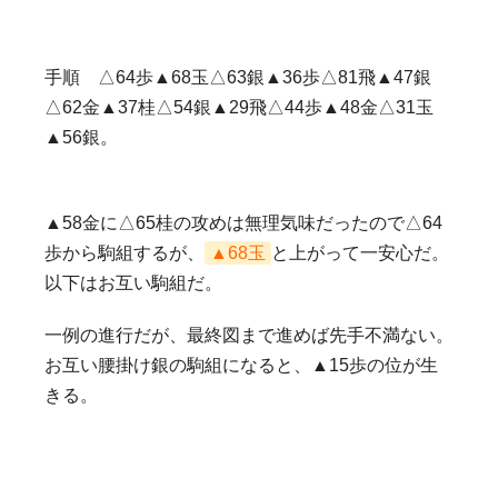
手順 △64歩▲68玉△63銀▲36歩△81飛▲47銀
△62金▲37桂△54銀▲29飛△44歩▲48金△31玉
▲56銀。
▲58金に△65桂の攻めは無理気味だったので△64
歩から駒組するが、
▲68玉
と上がって一安心だ。
以下はお互い駒組だ。
一例の進行だが、最終図まで進めば先手不満ない。
お互い腰掛け銀の駒組になると、▲15歩の位が生
きる。