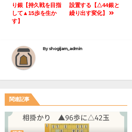
稿
り銀【持久戦を目指
設置する【△44銀と
ナ
して▲15歩を生か
繰り出す変化】
す】
ビ
ゲ
ー
By
shogijam_admin
シ
ョ
ン
関連記事