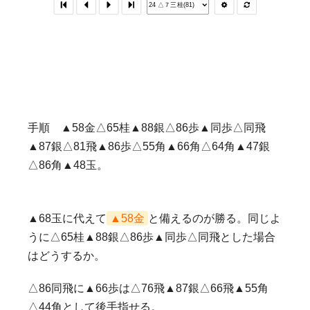
手順 ▲58金△65桂▲88銀△86歩▲同歩△同飛
▲87銀△81飛▲86歩△55角▲66角△64角▲47銀
△86角▲48玉。
▲68玉に代えて
▲58金
と備えるのが勝る。同じよ
うに△65桂▲88銀△86歩▲同歩△同飛とした場合
はどうするか。
△86同飛に▲66歩は△76飛▲87銀△66飛▲55角
△44角として後手指せる。