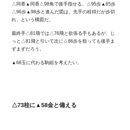
△同香▲同香△98角で後手指せる。△95歩▲65歩
△96歩▲98歩と進んだ図は、先手の桂得だが歩切
れ、という構図だ。
最終手△81飛では△76飛と欲張る手もあるが、じ
っと△81飛と引いて次に△86歩を狙っても後手ま
ずまずだろう。
▲68玉に代わる駒組を考えたい。
△73桂に▲58金と備える