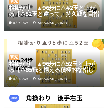
研究
相掛かり ▲96歩に△42玉と上が
る【△52玉と違って、持久戦を目指
しやすい】
8月 6, 2026
SHOGIJAM_ADMIN
研究
相掛かり ▲96歩に△52玉と上が
る【△85飛と構える積極的な指し
方】
8月 3, 2026
SHOGIJAM_ADMIN