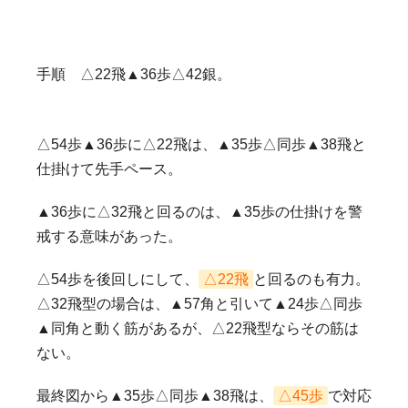
手順 △22飛▲36歩△42銀。
△54歩▲36歩に△22飛は、▲35歩△同歩▲38飛と
仕掛けて先手ペース。
▲36歩に△32飛と回るのは、▲35歩の仕掛けを警
戒する意味があった。
△54歩を後回しにして、
△22飛
と回るのも有力。
△32飛型の場合は、▲57角と引いて▲24歩△同歩
▲同角と動く筋があるが、△22飛型ならその筋は
ない。
最終図から▲35歩△同歩▲38飛は、
△45歩
で対応