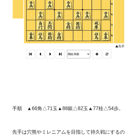
手順 ▲66角△71玉▲88銀△82玉▲77桂△54歩。
先手は穴熊やミレニアムを目指して持久戦にするの