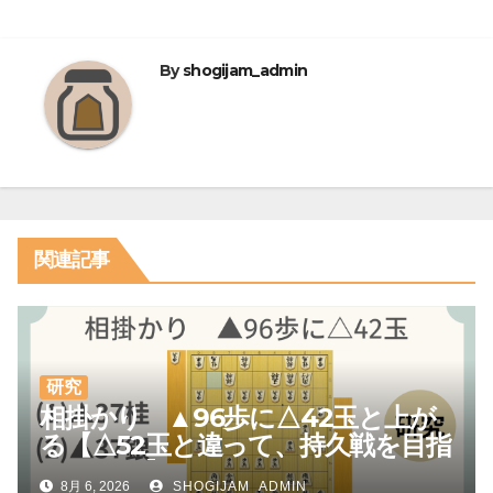
ゲ
ー
By
shogijam_admin
シ
ョ
ン
関連記事
研究
相掛かり ▲96歩に△42玉と上が
る【△52玉と違って、持久戦を目指
しやすい】
8月 6, 2026
SHOGIJAM_ADMIN