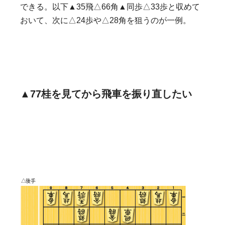
できる。以下▲35飛△66角▲同歩△33歩と収めて
おいて、次に△24歩や△28角を狙うのが一例。
▲77桂を見てから飛車を振り直したい