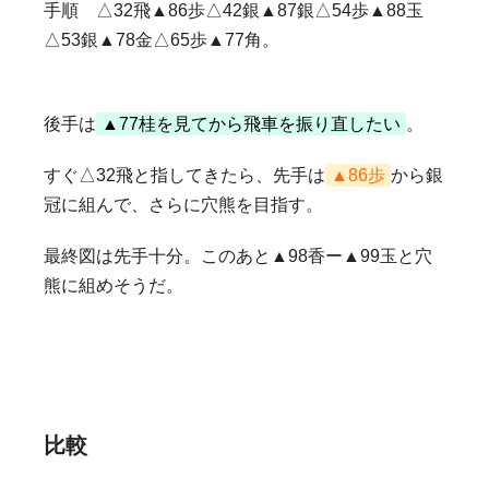
手順 △32飛▲86歩△42銀▲87銀△54歩▲88玉
△53銀▲78金△65歩▲77角。
後手は
▲77桂を見てから飛車を振り直したい
。
すぐ△32飛と指してきたら、先手は
▲86歩
から銀
冠に組んで、さらに穴熊を目指す。
最終図は先手十分。このあと▲98香ー▲99玉と穴
熊に組めそうだ。
比較