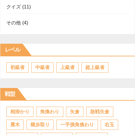
クイズ
(11)
その他
(4)
レベル
初級者
中級者
上級者
超上級者
戦型
相掛かり
角換わり
矢倉
急戦矢倉
雁木
横歩取り
一手損角換わり
右玉