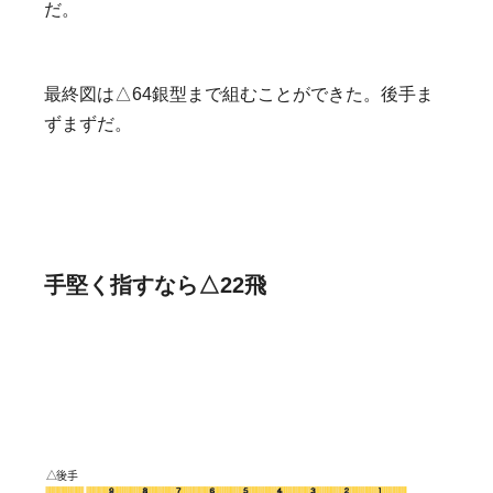
だ。
最終図は△64銀型まで組むことができた。後手ま
ずまずだ。
手堅く指すなら△22飛