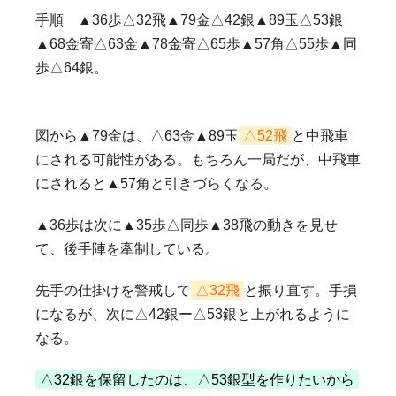
手順 ▲36歩△32飛▲79金△42銀▲89玉△53銀
▲68金寄△63金▲78金寄△65歩▲57角△55歩▲同
歩△64銀。
図から▲79金は、△63金▲89玉
△52飛
と中飛車
にされる可能性がある。もちろん一局だが、中飛車
にされると▲57角と引きづらくなる。
▲36歩は次に▲35歩△同歩▲38飛の動きを見せ
て、後手陣を牽制している。
先手の仕掛けを警戒して
△32飛
と振り直す。手損
になるが、次に△42銀ー△53銀と上がれるように
なる。
△32銀を保留したのは、△53銀型を作りたいから