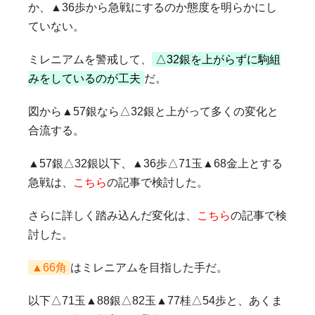
か、▲36歩から急戦にするのか態度を明らかにし
ていない。
ミレニアムを警戒して、
△32銀を上がらずに駒組
みをしているのが工夫
だ。
図から▲57銀なら△32銀と上がって多くの変化と
合流する。
▲57銀△32銀以下、▲36歩△71玉▲68金上とする
急戦は、
こちら
の記事で検討した。
さらに詳しく踏み込んだ変化は、
こちら
の記事で検
討した。
▲66角
はミレニアムを目指した手だ。
以下△71玉▲88銀△82玉▲77桂△54歩と、あくま