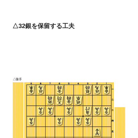
△32銀を保留する工夫