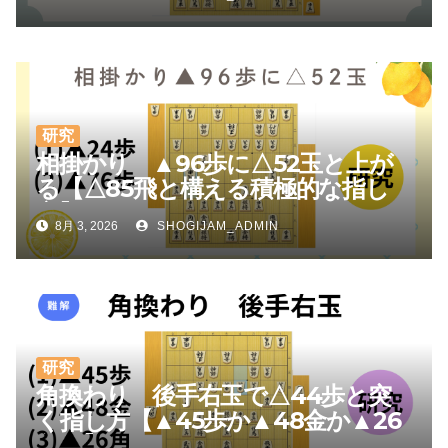
研究
相掛かり ▲96歩に△52玉と上が
る【△85飛と構える積極的な指し
方】
8月 3, 2026
SHOGIJAM_ADMIN
研究
角換わり 後手右玉で△44歩と突
く指し方【▲45歩か▲48金か▲26
角か】