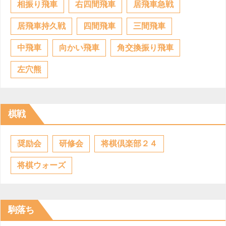
相振り飛車
右四間飛車
居飛車急戦
居飛車持久戦
四間飛車
三間飛車
中飛車
向かい飛車
角交換振り飛車
左穴熊
棋戦
奨励会
研修会
将棋倶楽部２４
将棋ウォーズ
駒落ち