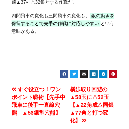
飛▲37桂△32銀とする作戦だ。
四間飛車の変化も三間飛車の変化も、
銀の動きを
保留することで先手の作戦に対応しやすい
という
意味がある。
投
すぐ役立つ！ワン
横歩取り回避の
ポイント戦術【先手中
▲58玉に△52玉
稿
飛車に後手一直線穴
【▲22角成△同銀
ナ
熊 ▲56銀型穴熊】
▲77角と打つ変
化】
ビ