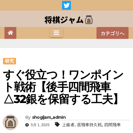
Skip
to
content
カテゴリへ
研究
すぐ役立つ！ワンポイン
ト戦術【後手四間飛車
△32銀を保留する工夫】
By
shogijam_admin
,
,
上級者
居飛車持久戦
四間飛車
5月 1, 2025