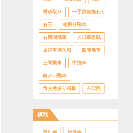
横歩取り
一手損角換わり
右玉
相振り飛車
右四間飛車
居飛車急戦
居飛車持久戦
四間飛車
三間飛車
中飛車
向かい飛車
角交換振り飛車
左穴熊
棋戦
奨励会
研修会