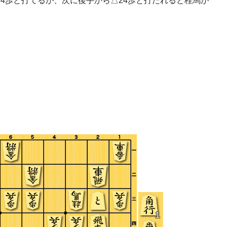
24歩と打てるが、次に後手から△24歩と打たれると桂馬が