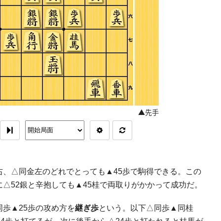
右、△同金左のどれでとっても▲45歩で駒得できる。この
に△52銀と辛抱しても▲45桂で両取りがかかって成功だ。
同歩▲25歩の攻め方を
継ぎ歩
という。以下△同歩▲同桂