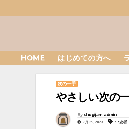
Skip
to
content
HOME
はじめての方へ
次の一手
やさしい次の一
By
shogijam_admin
中級者
7月 29, 2023