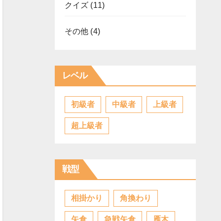
クイズ
(11)
その他
(4)
レベル
初級者
中級者
上級者
超上級者
戦型
相掛かり
角換わり
矢倉
急戦矢倉
雁木