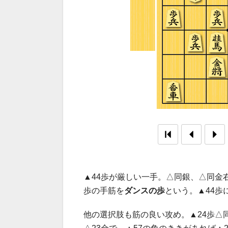
▲44歩が厳しい一手。△同銀、△同金
歩の手筋を
ダンスの歩
という。▲44歩
他の選択肢も筋の良い攻め。▲24歩△