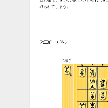
△23金で、▲57の角のききがあれば▲
取られてしまう。
(2)正解 ▲86歩