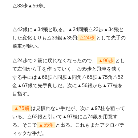
△83歩▲56歩。
△42銀に▲34飛と取る。▲24同飛△23歩▲34飛と
した変化よりも△33銀▲35飛
△24歩
として先手の
飛車が狭い。
△24歩で２筋に戻れなくなったので、
▲96歩
とし
て左側から手を作っていく。△65歩と飛車を狭く
する手には▲66歩△同歩▲同角△65歩▲75角△52
金▲67銀で先手良しだ。次に▲56銀から▲77桂を
目指す。
▲75飛
は見慣れない手だが、次に▲97桂を狙って
いる。△63銀と引いて▲97桂に△74銀を用意す
る。そこで
▲55角
と出る。これもまたアクロバテ
ィックな手だ。