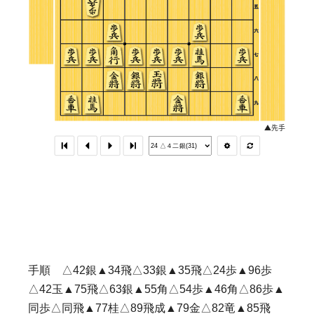
手順 △42銀▲34飛△33銀▲35飛△24歩▲96歩
△42玉▲75飛△63銀▲55角△54歩▲46角△86歩▲
同歩△同飛▲77桂△89飛成▲79金△82竜▲85飛