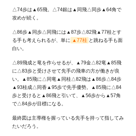
△74歩は▲65飛。△74銀は▲同飛△同歩▲64角で
攻めが続く。
△86歩▲同歩△同飛には▲87歩△82飛▲77桂とす
る手も考えられるが、単に
▲77桂
と跳ねる手も面
白い。
△89飛成と竜を作らせるが、▲79金△82竜▲85飛
に△83歩と受けさせて先手の飛車の方が働きが良
い。▲85飛に△同竜▲同桂△82飛は▲86歩△84歩
▲93桂成△同香▲95歩で先手優勢。▲85飛に△84
歩と受けると▲86飛と引いて、▲56歩から▲57角
で△84歩が目標になる。
最終図は主導権を握っている先手を持って指してみ
たいだろう。