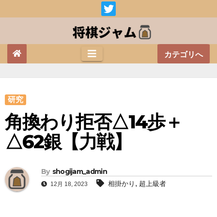
Skip
to
content
カテゴリへ
研究
角換わり拒否△14歩＋
△62銀【力戦】
By
shogijam_admin
,
相掛かり
超上級者
12月 18, 2023