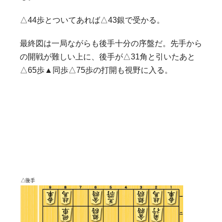
△44歩とついてあれば△43銀で受かる。
最終図は一局ながらも後手十分の序盤だ。先手から
の開戦が難しい上に、後手が△31角と引いたあと
△65歩▲同歩△75歩の打開も視野に入る。