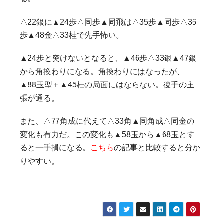
△22銀に▲24歩△同歩▲同飛は△35歩▲同歩△36
歩▲48金△33桂で先手怖い。
▲24歩と突けないとなると、▲46歩△33銀▲47銀
から角換わりになる。角換わりにはなったが、
▲88玉型＋▲45桂の局面にはならない。後手の主
張が通る。
また、△77角成に代えて△33角▲同角成△同金の
変化も有力だ。この変化も▲58玉から▲68玉とす
ると一手損になる。
こちら
の記事と比較すると分か
りやすい。