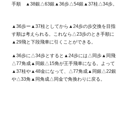
手順 ▲38銀△63銀▲36歩△54銀▲37桂△34歩。
▲36歩ー▲37桂としてから▲24歩の歩交換を目指
す順は考えられる。これなら△23歩のとき手順に
▲29飛と下段飛車に引くことができる。
▲36歩に△34歩とすると▲24歩には△同歩▲同飛
△77角成▲同銀△15角が王手飛車になる。よって
▲37桂や▲48金になって、△77角成▲同銀△22銀
や△33角▲同角成△同金で角換わりに戻る。