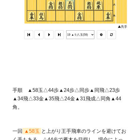
手順 ▲58玉△44歩▲24歩△同歩▲同飛△23歩
▲34飛△33金▲35飛△24金▲31飛成△同角▲44
角。
一回
▲58玉
と上がり王手飛車のラインを避けてお
く手もある。△44歩で雁木を目指し、場合によっ