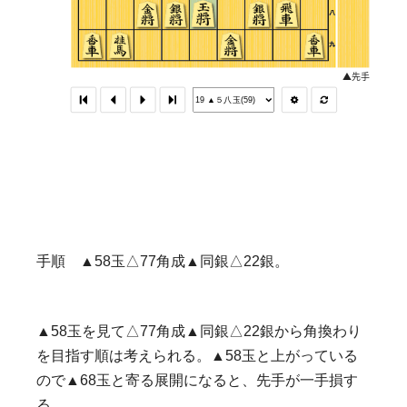
手順 ▲58玉△77角成▲同銀△22銀。
▲58玉を見て△77角成▲同銀△22銀から角換わり
を目指す順は考えられる。▲58玉と上がっている
ので▲68玉と寄る展開になると、先手が一手損す
る。