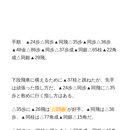
手順 ▲24歩△同歩▲同飛△35歩▲同歩△36歩
▲48金△86歩▲同歩△37歩成▲同銀△65桂▲22角
成△同銀▲29飛。
下段飛車に構えるために▲37桂と跳ねたが、先手
は頑張った指し方だ。▲24歩△同歩▲同飛に△35
歩と咎めに行く指し方はある。
△35歩に▲26飛は
△25歩
が好手。▲同飛は△36
歩、▲同桂は△77角成▲同銀△15角だ。