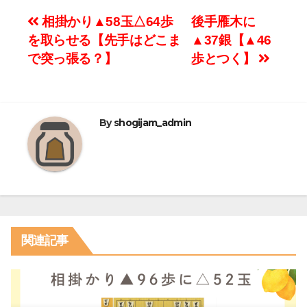
投
相掛かり▲58玉△64歩
後手雁木に
を取らせる【先手はどこま
▲37銀【▲46
稿
で突っ張る？】
歩とつく】
ナ
ビ
By
shogijam_admin
ゲ
ー
シ
ョ
関連記事
ン