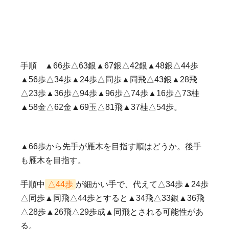
手順 ▲66歩△63銀▲67銀△42銀▲48銀△44歩
▲56歩△34歩▲24歩△同歩▲同飛△43銀▲28飛
△23歩▲36歩△94歩▲96歩△74歩▲16歩△73桂
▲58金△62金▲69玉△81飛▲37桂△54歩。
▲66歩から先手が雁木を目指す順はどうか。後手
も雁木を目指す。
手順中
△44歩
が細かい手で、代えて△34歩▲24歩
△同歩▲同飛△44歩とすると▲34飛△33銀▲36飛
△28歩▲26飛△29歩成▲同飛とされる可能性があ
る。