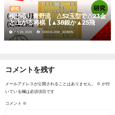
研究
横歩取り青野流 △52玉型で△23金
と上がる将棋【▲38銀か▲25飛
か】
7月 28, 2026
SHOGIJAM_ADMIN
コメントを残す
メールアドレスが公開されることはありません。
※
が付
いている欄は必須項目です
コメント
※