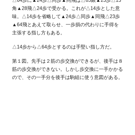
△64歩に▲24歩△同歩▲同飛は△63銀▲23歩△13
角▲28飛△24歩で受かる。これが△14歩とした意
味。△14歩を省略して▲24歩△同歩▲同飛△23歩
▲64飛とあえて取らせ、一歩損の代わりに手得を
主張する指し方もある。
△14歩から△64歩とするのは手堅い指し方だ。
第１図。先手は２筋の歩交換ができるが、後手は８
筋の歩交換ができない。しかし歩交換に一手かかる
ので、その一手分を後手は駒組に使う意図がある。