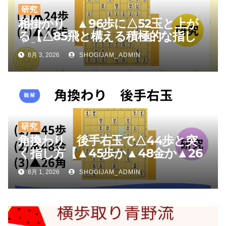
研究
相掛かり ▲96歩に△52玉と上が
る【△85飛と構える積極的な指し
方】
8月 3, 2026
SHOGIJAM_ADMIN
研究
角換わり 後手右玉で△44歩と突
く指し方【▲45歩か▲48金か▲26
角か】
8月 1, 2026
SHOGIJAM_ADMIN