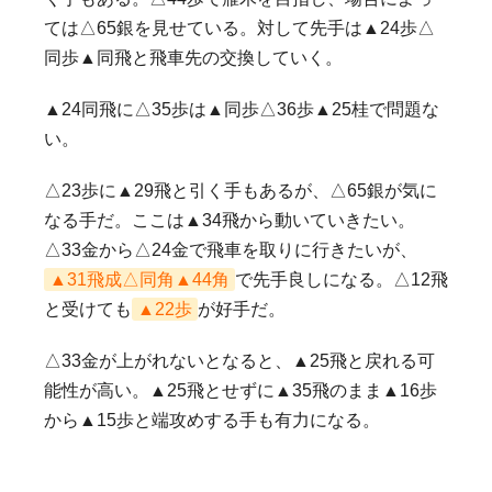
ては△65銀を見せている。対して先手は▲24歩△
同歩▲同飛と飛車先の交換していく。
▲24同飛に△35歩は▲同歩△36歩▲25桂で問題な
い。
△23歩に▲29飛と引く手もあるが、△65銀が気に
なる手だ。ここは▲34飛から動いていきたい。
△33金から△24金で飛車を取りに行きたいが、
▲31飛成△同角▲44角
で先手良しになる。△12飛
と受けても
▲22歩
が好手だ。
△33金が上がれないとなると、▲25飛と戻れる可
能性が高い。▲25飛とせずに▲35飛のまま▲16歩
から▲15歩と端攻めする手も有力になる。