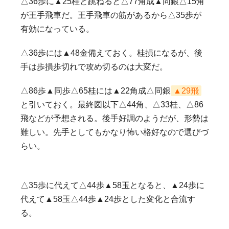
△36歩に▲25桂と跳ねると△77角成▲同銀△15角
が王手飛車だ。王手飛車の筋があるから△35歩が
有効になっている。
△36歩には▲48金備えておく。桂損になるが、後
手は歩損歩切れで攻め切るのは大変だ。
△86歩▲同歩△65桂には▲22角成△同銀
▲29飛
と引いておく。最終図以下△44角、△33桂、△86
飛などが予想される。後手好調のようだが、形勢は
難しい。先手としてもかなり怖い格好なので選びづ
らい。
△35歩に代えて△44歩▲58玉となると、▲24歩に
代えて▲58玉△44歩▲24歩とした変化と合流す
る。