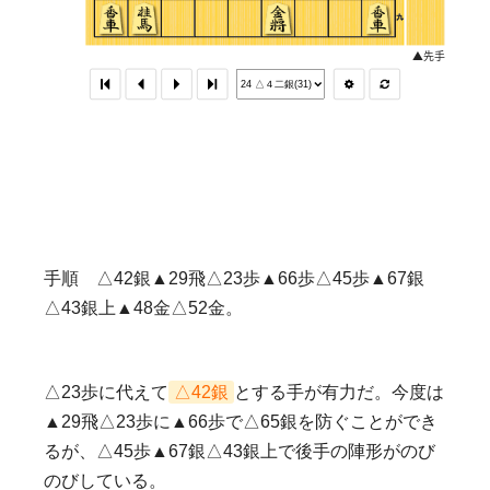
手順 △42銀▲29飛△23歩▲66歩△45歩▲67銀
△43銀上▲48金△52金。
△23歩に代えて
△42銀
とする手が有力だ。今度は
▲29飛△23歩に▲66歩で△65銀を防ぐことができ
るが、△45歩▲67銀△43銀上で後手の陣形がのび
のびしている。