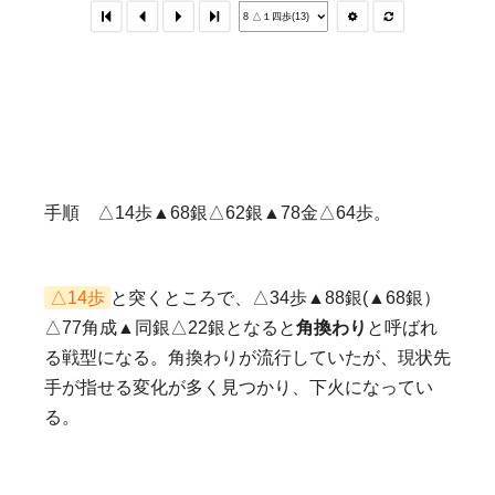
手順 △14歩▲68銀△62銀▲78金△64歩。
△14歩
と突くところで、△34歩▲88銀(▲68銀）
△77角成▲同銀△22銀となると
角換わり
と呼ばれ
る戦型になる。角換わりが流行していたが、現状先
手が指せる変化が多く見つかり、下火になってい
る。