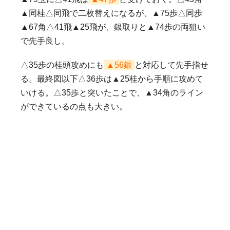
▲同桂△同飛で二枚替えになるが、▲75歩△同歩
▲67角△41飛▲25飛が、銀取りと▲74歩の両狙い
で先手良し。
△35歩の桂頭攻めにも
▲56銀
と対応して先手指せ
る。最終図以下△36歩は▲25桂から手順に攻めて
いける。△35歩と突いたことで、▲34角のライン
ができているの点も大きい。