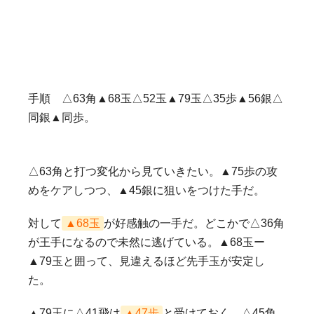
手順 △63角▲68玉△52玉▲79玉△35歩▲56銀△
同銀▲同歩。
△63角と打つ変化から見ていきたい。▲75歩の攻
めをケアしつつ、▲45銀に狙いをつけた手だ。
対して
▲68玉
が好感触の一手だ。どこかで△36角
が王手になるので未然に逃げている。▲68玉ー
▲79玉と囲って、見違えるほど先手玉が安定し
た。
▲79玉に△41飛は
▲47歩
と受けておく。△45角