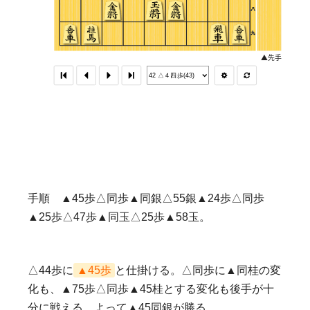
手順 ▲45歩△同歩▲同銀△55銀▲24歩△同歩
▲25歩△47歩▲同玉△25歩▲58玉。
△44歩に
▲45歩
と仕掛ける。△同歩に▲同桂の変
化も、▲75歩△同歩▲45桂とする変化も後手が十
分に戦える。よって▲45同銀が勝る。