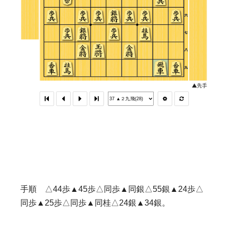
手順 △44歩▲45歩△同歩▲同銀△55銀▲24歩△
同歩▲25歩△同歩▲同桂△24銀▲34銀。