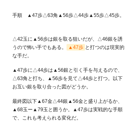
手順 ▲47歩△63角▲56歩△44歩▲55歩△45歩。
△42玉に▲56歩は銀を取る狙いだが、△46銀を誘
うので怖い手でもある。
▲47歩
と打つのは現実的
な手だ。
▲47歩に△44歩は▲56銀と引く手を与えるので、
△63角と打ち、▲56歩を見て△44歩と打つ。以下
お互い銀を取り合った図がどうか。
最終図以下▲67金△44銀▲56金と盛り上がるか、
▲68玉ー▲79玉と囲うか。▲47歩は実戦的な手順
で、これも考えられる変化だ。