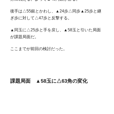
後手は△55銀とかわし、▲24歩△同歩▲25歩と継
ぎ歩に対して△47歩と反撃する。
▲同玉に△25歩と手を戻し、▲58玉と引いた局面
が課題局面だ。
ここまでが前回の検討だった。
課題局面
▲58玉に△63角の変化