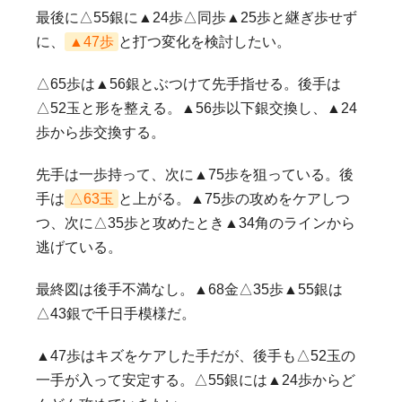
最後に△55銀に▲24歩△同歩▲25歩と継ぎ歩せず
に、
▲47歩
と打つ変化を検討したい。
△65歩は▲56銀とぶつけて先手指せる。後手は
△52玉と形を整える。▲56歩以下銀交換し、▲24
歩から歩交換する。
先手は一歩持って、次に▲75歩を狙っている。後
手は
△63玉
と上がる。▲75歩の攻めをケアしつ
つ、次に△35歩と攻めたとき▲34角のラインから
逃げている。
最終図は後手不満なし。▲68金△35歩▲55銀は
△43銀で千日手模様だ。
▲47歩はキズをケアした手だが、後手も△52玉の
一手が入って安定する。△55銀には▲24歩からど