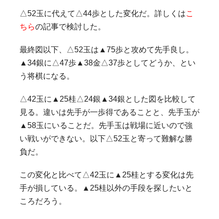
△52玉に代えて△44歩とした変化だ。詳しくは
こ
ちら
の記事で検討した。
最終図以下、△52玉は▲75歩と攻めて先手良し。
▲34銀に△47歩▲38金△37歩としてどうか、とい
う将棋になる。
△42玉に▲25桂△24銀▲34銀とした図を比較して
見る。違いは先手が一歩得であることと、先手玉が
▲58玉にいることだ。先手玉は戦場に近いので強
い戦いができない。以下△52玉と寄って難解な勝
負だ。
この変化と比べて△42玉に▲25桂とする変化は先
手が損している。▲25桂以外の手段を探したいと
ころだろう。