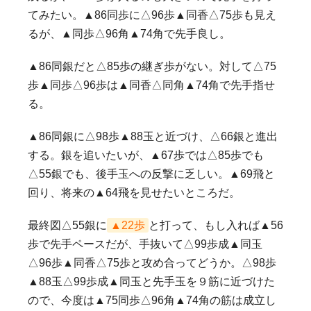
てみたい。▲86同歩に△96歩▲同香△75歩も見え
るが、▲同歩△96角▲74角で先手良し。
▲86同銀だと△85歩の継ぎ歩がない。対して△75
歩▲同歩△96歩は▲同香△同角▲74角で先手指せ
る。
▲86同銀に△98歩▲88玉と近づけ、△66銀と進出
する。銀を追いたいが、▲67歩では△85歩でも
△55銀でも、後手玉への反撃に乏しい。▲69飛と
回り、将来の▲64飛を見せたいところだ。
最終図△55銀に
▲22歩
と打って、もし入れば▲56
歩で先手ペースだが、手抜いて△99歩成▲同玉
△96歩▲同香△75歩と攻め合ってどうか。△98歩
▲88玉△99歩成▲同玉と先手玉を９筋に近づけた
ので、今度は▲75同歩△96角▲74角の筋は成立し