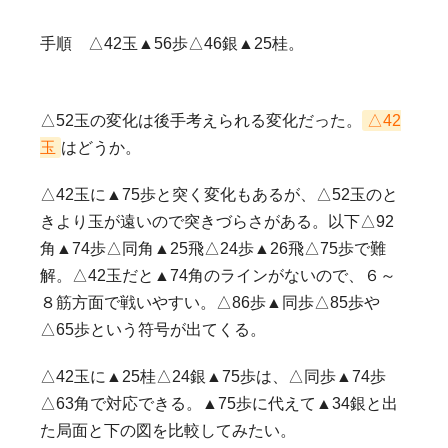
手順 △42玉▲56歩△46銀▲25桂。
△52玉の変化は後手考えられる変化だった。
△42
玉
はどうか。
△42玉に▲75歩と突く変化もあるが、△52玉のと
きより玉が遠いので突きづらさがある。以下△92
角▲74歩△同角▲25飛△24歩▲26飛△75歩で難
解。△42玉だと▲74角のラインがないので、６～
８筋方面で戦いやすい。△86歩▲同歩△85歩や
△65歩という符号が出てくる。
△42玉に▲25桂△24銀▲75歩は、△同歩▲74歩
△63角で対応できる。▲75歩に代えて▲34銀と出
た局面と下の図を比較してみたい。