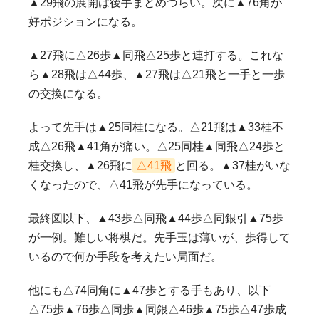
▲29飛の展開は後手まとめづらい。次に▲76角が
好ポジションになる。
▲27飛に△26歩▲同飛△25歩と連打する。これな
ら▲28飛は△44歩、▲27飛は△21飛と一手と一歩
の交換になる。
よって先手は▲25同桂になる。△21飛は▲33桂不
成△26飛▲41角が痛い。△25同桂▲同飛△24歩と
桂交換し、▲26飛に
△41飛
と回る。▲37桂がいな
くなったので、△41飛が先手になっている。
最終図以下、▲43歩△同飛▲44歩△同銀引▲75歩
が一例。難しい将棋だ。先手玉は薄いが、歩得して
いるので何か手段を考えたい局面だ。
他にも△74同角に▲47歩とする手もあり、以下
△75歩▲76歩△同歩▲同銀△46歩▲75歩△47歩成