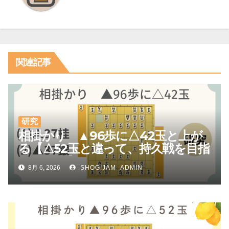
シ
ョ
ン
関連記事
研究
相掛かり ▲96歩に△42玉と上が
る【△52玉と違って、持久戦を目指
しやすい】
8月 6, 2026
SHOGIJAM_ADMIN