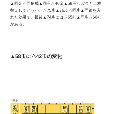
▲同金△同角成▲同玉△46金▲58玉△37金と二枚
替えしてどうか。△75歩▲76歩△同歩▲同銀を入
れた効果で、最後▲74歩には△65桂▲同歩△66桂
がある。
▲58玉に△42玉の変化