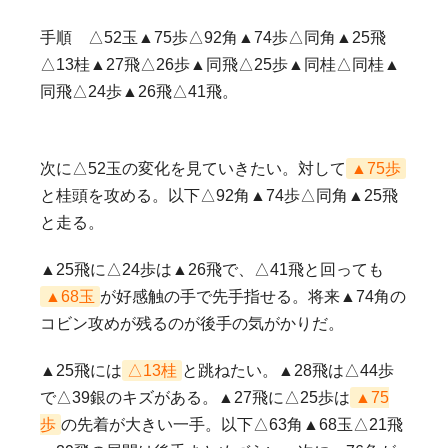
手順 △52玉▲75歩△92角▲74歩△同角▲25飛
△13桂▲27飛△26歩▲同飛△25歩▲同桂△同桂▲
同飛△24歩▲26飛△41飛。
次に△52玉の変化を見ていきたい。対して
▲75歩
と桂頭を攻める。以下△92角▲74歩△同角▲25飛
と走る。
▲25飛に△24歩は▲26飛で、△41飛と回っても
▲68玉
が好感触の手で先手指せる。将来▲74角の
コビン攻めが残るのが後手の気がかりだ。
▲25飛には
△13桂
と跳ねたい。▲28飛は△44歩
で△39銀のキズがある。▲27飛に△25歩は
▲75
歩
の先着が大きい一手。以下△63角▲68玉△21飛