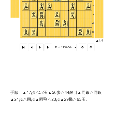
手順 ▲47歩△52玉▲56歩△44銀引▲同銀△同銀
▲24歩△同歩▲同飛△23歩▲29飛△63玉。