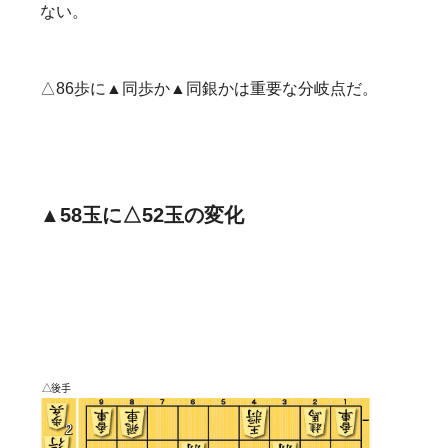
ない。
△86歩に▲同歩か▲同銀かは重要な分岐点だ。
▲58玉に△52玉の変化