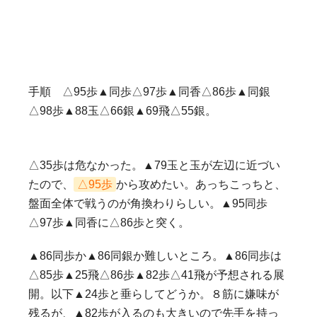
手順 △95歩▲同歩△97歩▲同香△86歩▲同銀
△98歩▲88玉△66銀▲69飛△55銀。
△35歩は危なかった。▲79玉と玉が左辺に近づい
たので、
△95歩
から攻めたい。あっちこっちと、
盤面全体で戦うのが角換わりらしい。▲95同歩
△97歩▲同香に△86歩と突く。
▲86同歩か▲86同銀か難しいところ。▲86同歩は
△85歩▲25飛△86歩▲82歩△41飛が予想される展
開。以下▲24歩と垂らしてどうか。８筋に嫌味が
残るが、▲82歩が入るのも大きいので先手を持っ