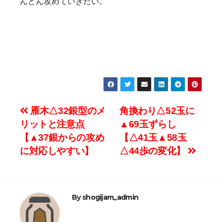
んどん攻めていきたい。
投
雁木△32銀型のメ
角換わり△52玉に
リットと注意点
▲69玉ずらし
稿
【▲37銀からの攻め
【△41玉▲58玉
ナ
に対応しやすい】
△44歩の変化】
ビ
ゲ
By
shogijam_admin
ー