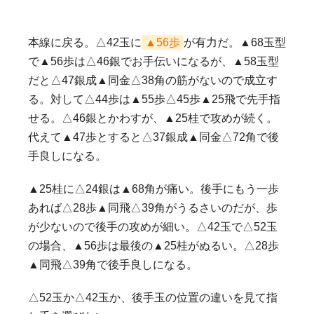
本線に戻る。△42玉に
▲56歩
が有力だ。▲68玉型
で▲56歩は△46銀でお手伝いになるが、▲58玉型
だと△47銀成▲同金△38角の筋がないので成立す
る。対して△44歩は▲55歩△45歩▲25飛で先手指
せる。△46銀とかわすが、▲25桂で攻めが続く。
代えて▲47歩とすると△37銀成▲同金△72角で後
手良しになる。
▲25桂に△24銀は▲68角が痛い。後手にもう一歩
あれば△28歩▲同飛△39角がうるさいのだが、歩
が少ないので後手の攻めが細い。△42玉で△52玉
の場合、▲56歩は最後の▲25桂がぬるい。△28歩
▲同飛△39角で後手良しになる。
△52玉か△42玉か、後手玉の位置の違いを見て指