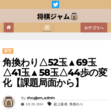
Skip
to
content
カテゴリへ
研究
角換わり△52玉▲69玉
△41玉▲58玉△44歩の変
化【課題局面から】
By
shogijam_admin
,
超上級者
角換わり
3月 28, 2024