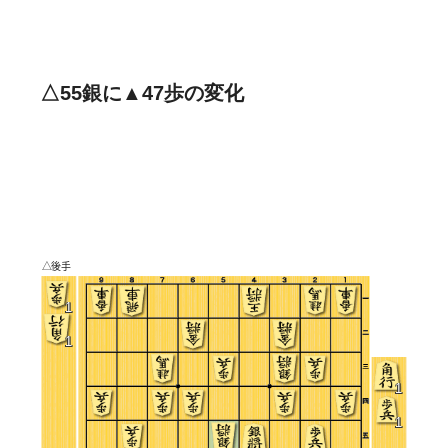
△55銀に▲47歩の変化