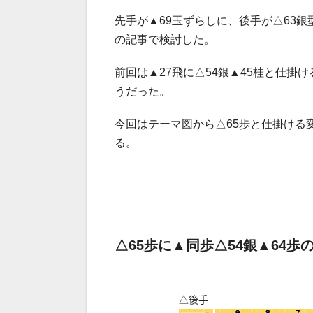
先手が▲69玉ずらしに、後手が△63銀
の記事で検討した。
前回は▲27飛に△54銀▲45桂と仕掛
うだった。
今回はテーマ図から△65歩と仕掛ける
る。
△65歩に▲同歩△54銀▲64歩