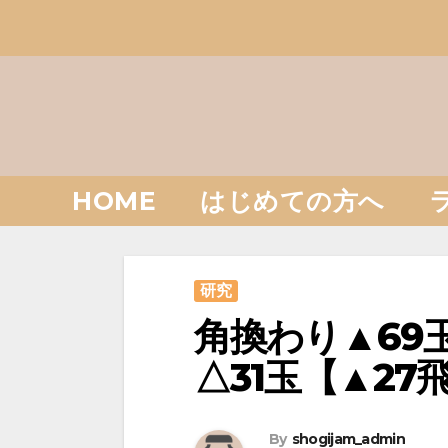
Skip
to
content
HOME
はじめての方へ
研究
角換わり▲69
△31玉【▲27
By
shogijam_admin