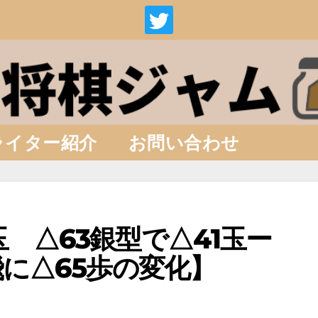
ライター紹介
お問い合わせ
玉 △63銀型で△41玉ー
飛に△65歩の変化】