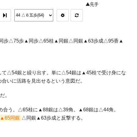
▲同歩△75歩▲同歩△65桂▲同銀△同銀▲63歩成△95香▲
て△54銀と繰り出す。単に△54銀は▲45桂で受け身にな
め合いに活路を見出せるという意図だ。
だ。
め合う。△65桂に▲88銀は△39角。▲68銀は△44角。
▲65同銀
△同銀▲63歩成と反撃する。