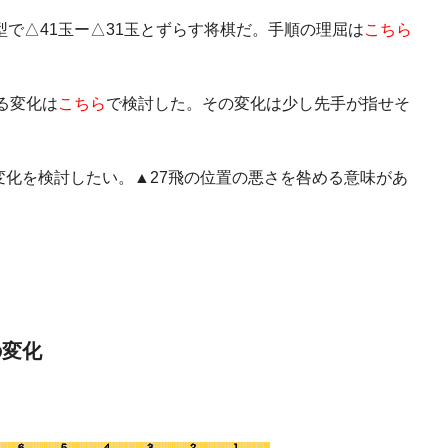
型で△41玉ー△31玉とずらす将棋だ。手順の理屈は
こちら
ける変化は
こちら
で検討した。その変化は少し先手が指せそ
変化を検討したい。▲27飛の位置の悪さを咎める意味があ
の変化