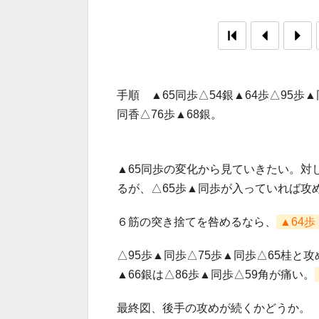
手順 ▲65同歩△54銀▲64歩△95歩
同香△76歩▲68銀。
▲65同歩の変化から見ていきたい。対し
るが、△65歩▲同歩が入っていれば攻
６筋の突き捨てを咎めるなら、
▲64歩
△95歩▲同歩△75歩▲同歩△65桂と攻
▲66銀は△86歩▲同歩△59角が痛い。
最終図、後手の攻めが続くかどうか。