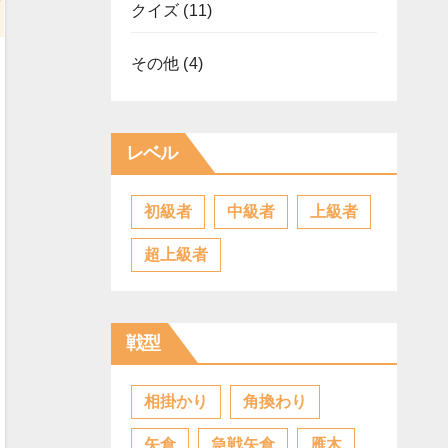
クイズ
(11)
その他
(4)
レベル
初級者
中級者
上級者
超上級者
戦型
相掛かり
角換わり
矢倉
急戦矢倉
雁木