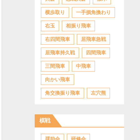
横歩取り
一手損角換わり
右玉
相振り飛車
右四間飛車
居飛車急戦
居飛車持久戦
四間飛車
三間飛車
中飛車
向かい飛車
角交換振り飛車
左穴熊
棋戦
奨励会
研修会