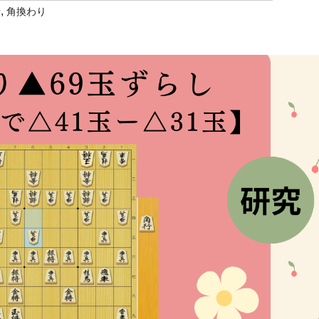
,
者
角換わり