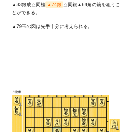
▲33銀成△同桂
▲74銀
△同銀▲64角の筋を狙うこ
とができる。
▲79玉の図は先手十分に考えられる。