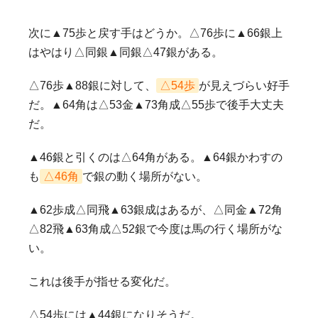
次に▲75歩と戻す手はどうか。△76歩に▲66銀上
はやはり△同銀▲同銀△47銀がある。
△76歩▲88銀に対して、
△54歩
が見えづらい好手
だ。▲64角は△53金▲73角成△55歩で後手大丈夫
だ。
▲46銀と引くのは△64角がある。▲64銀かわすの
も
△46角
で銀の動く場所がない。
▲62歩成△同飛▲63銀成はあるが、△同金▲72角
△82飛▲63角成△52銀で今度は馬の行く場所がな
い。
これは後手が指せる変化だ。
△54歩には▲44銀になりそうだ。