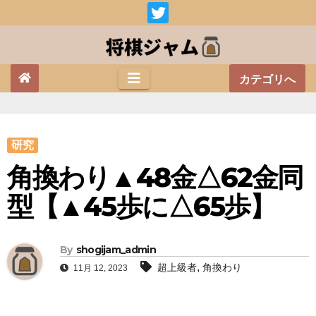
Skip
to
content
カテゴリへ
研究
角換わり▲48金△62金同
型【▲45歩に△65歩】
By
shogijam_admin
,
超上級者
角換わり
11月 12, 2023