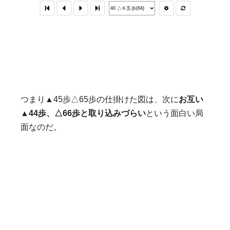
つまり▲45歩△65歩の仕掛けた図は、次に
お互い
▲44歩、△66歩と取り込みづらい
という面白い局
面なのだ。