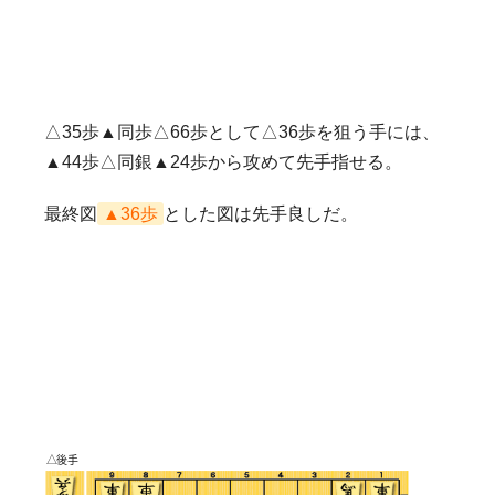
△35歩▲同歩△66歩として△36歩を狙う手には、
▲44歩△同銀▲24歩から攻めて先手指せる。
最終図
▲36歩
とした図は先手良しだ。