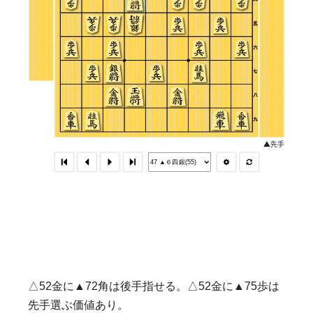
△52金に▲72角は後手指せる。△52金に▲75歩は
先手選ぶ価値あり。