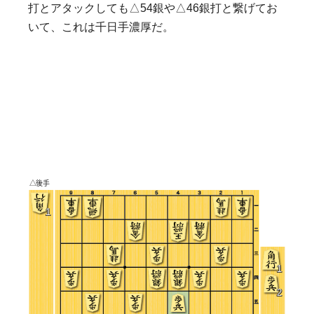
打とアタックしても△54銀や△46銀打と繋げてお
いて、これは千日手濃厚だ。