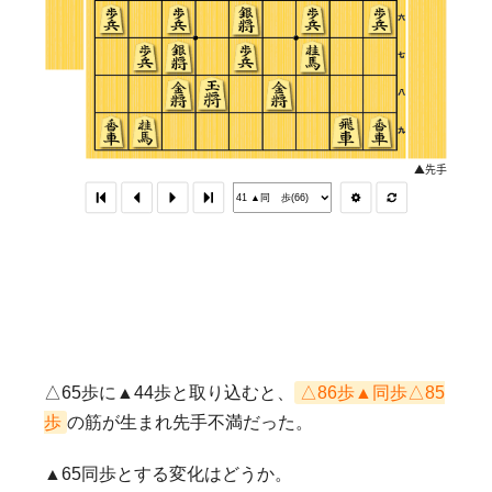
△65歩に▲44歩と取り込むと、
△86歩▲同歩△85
歩
の筋が生まれ先手不満だった。
▲65同歩とする変化はどうか。