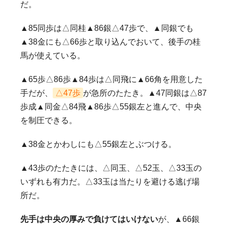
だ。
▲85同歩は△同桂▲86銀△47歩で、▲同銀でも
▲38金にも△66歩と取り込んでおいて、後手の桂
馬が使えている。
▲65歩△86歩▲84歩は△同飛に▲66角を用意した
手だが、
△47歩
が急所のたたき。▲47同銀は△87
歩成▲同金△84飛▲86歩△55銀左と進んで、中央
を制圧できる。
▲38金とかわしにも△55銀左とぶつける。
▲43歩のたたきには、△同玉、△52玉、△33玉の
いずれも有力だ。△33玉は当たりを避ける逃げ場
所だ。
先手は中央の厚みで負けてはいけない
が、▲66銀