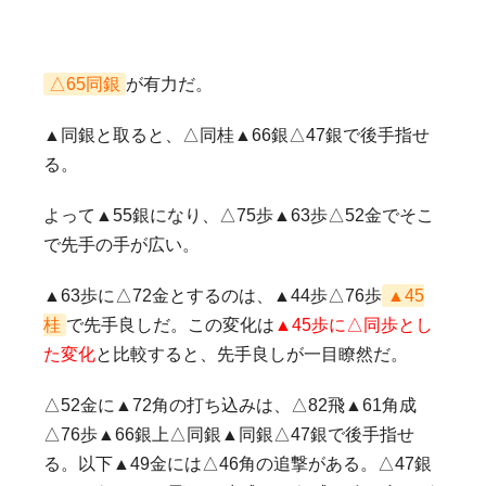
△65同銀
が有力だ。
▲同銀と取ると、△同桂▲66銀△47銀で後手指せ
る。
よって▲55銀になり、△75歩▲63歩△52金でそこ
で先手の手が広い。
▲63歩に△72金とするのは、▲44歩△76歩
▲45
桂
で先手良しだ。この変化は
▲45歩に△同歩とし
た変化
と比較すると、先手良しが一目瞭然だ。
△52金に▲72角の打ち込みは、△82飛▲61角成
△76歩▲66銀上△同銀▲同銀△47銀で後手指せ
る。以下▲49金には△46角の追撃がある。△47銀