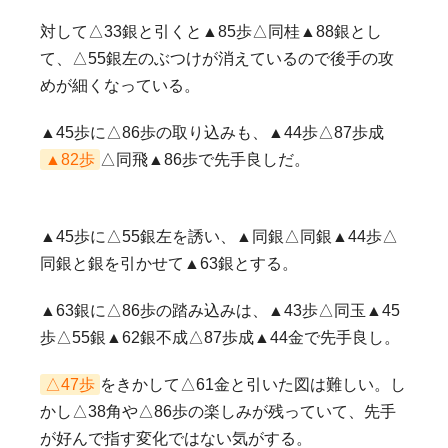
対して△33銀と引くと▲85歩△同桂▲88銀とし
て、△55銀左のぶつけが消えているので後手の攻
めが細くなっている。
▲45歩に△86歩の取り込みも、▲44歩△87歩成
▲82歩
△同飛▲86歩で先手良しだ。
▲45歩に△55銀左を誘い、▲同銀△同銀▲44歩△
同銀と銀を引かせて▲63銀とする。
▲63銀に△86歩の踏み込みは、▲43歩△同玉▲45
歩△55銀▲62銀不成△87歩成▲44金で先手良し。
△47歩
をきかして△61金と引いた図は難しい。し
かし△38角や△86歩の楽しみが残っていて、先手
が好んで指す変化ではない気がする。