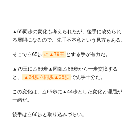
▲65同歩の変化も考えられたが、後手に攻められ
る展開になるので、先手不本意という見方もある。
そこで△65歩
に▲79玉
とする手が有力だ。
▲79玉に△66歩▲同銀△86歩から一歩交換する
と、
▲24歩△同歩▲25歩
で先手十分だ。
この変化は、△65歩に▲44歩とした変化と理屈が
一緒だ。
後手は△66歩と取り込みづらい。