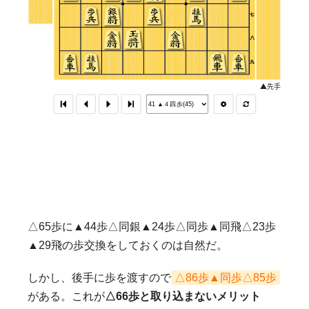
△65歩に▲44歩△同銀▲24歩△同歩▲同飛△23歩
▲29飛の歩交換をしておくのは自然だ。
しかし、後手に歩を渡すので
△86歩▲同歩△85歩
がある。これが
△66歩と取り込まないメリット