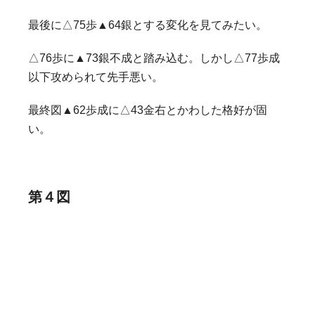
最後に△75歩▲64銀とする変化を見てみたい。
△76歩に▲73銀不成と踏み込む。しかし△77歩成
以下攻められて先手悪い。
最終図▲62歩成に△43金右とかわした格好が固
い。
第４図