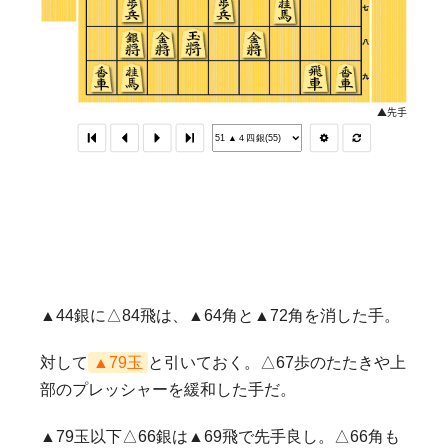
▲44銀に△84飛は、▲64角と▲72角を消した手。
対して
▲79玉
と引いておく。△67歩のたたきや上
部のプレッシャーを緩和した手だ。
▲79玉以下△66銀は▲69飛で先手良し。△66角も