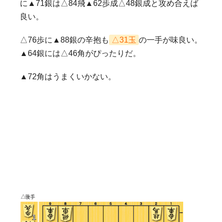
に▲71銀は△84飛▲62歩成△48銀成と攻め合えば
良い。
△76歩に▲88銀の辛抱も
△31玉
の一手が味良い。
▲64銀には△46角がぴったりだ。
▲72角はうまくいかない。