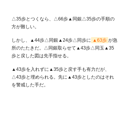
△35歩とつくなら、△66歩▲同銀△35歩の手順の
方が難しい。
しかし、▲44歩△同銀▲24歩△同歩に
▲63歩
が急
所のたたきだ。△同銀取らせて▲43歩△同玉▲35
歩と戻した図は先手指せる。
▲43歩を入れずに▲35歩と戻す手も有力だが、
△43歩と埋められる。先に▲43歩としたのはそれ
を警戒した手だ。