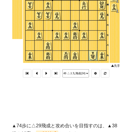
▲74歩に△29飛成と攻め合いを目指すのは、▲38