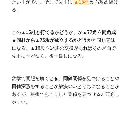
たい手が多い。そこで先手は
▲15桂
から攻め続け
る。
この
▲15桂と打てるかどうか
、が
▲77角△同角成
▲同桂から▲75歩が成立するかどうか
と同じ意味
になる。▲16歩△14歩の交換があればその局面で
先手に手がなく、後手良しになる。
数学で問題を解くとき、
同値関係
を見つけることや
同値変形
をすることが解決のいとぐちになることが
あるが、将棋でもこうした関係を見つけると研究し
やすい。