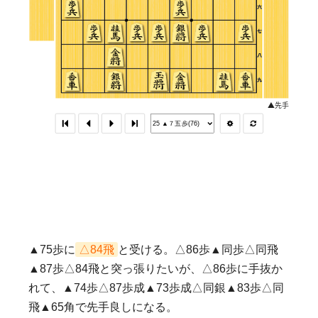
▲75歩に
△84飛
と受ける。△86歩▲同歩△同飛
▲87歩△84飛と突っ張りたいが、△86歩に手抜か
れて、▲74歩△87歩成▲73歩成△同銀▲83歩△同
飛▲65角で先手良しになる。