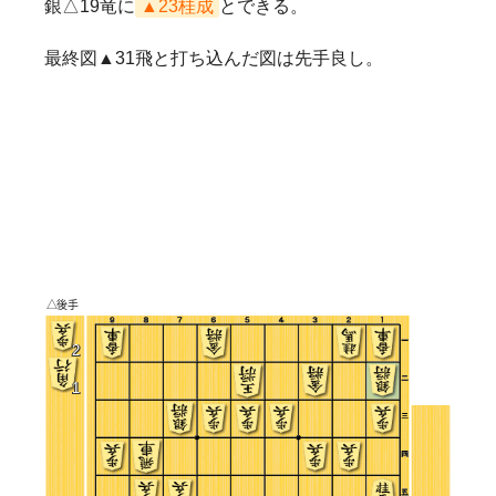
銀△19竜に
▲23桂成
とできる。
最終図▲31飛と打ち込んだ図は先手良し。