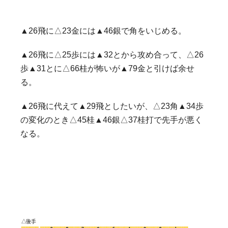
▲26飛に△23金には▲46銀で角をいじめる。
▲26飛に△25歩には▲32とから攻め合って、△26
歩▲31とに△66桂が怖いが▲79金と引けば余せ
る。
▲26飛に代えて▲29飛としたいが、△23角▲34歩
の変化のとき△45桂▲46銀△37桂打で先手が悪く
なる。