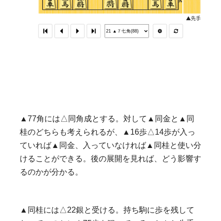
▲77角には△同角成とする。対して▲同金と▲同
桂のどちらも考えられるが、▲16歩△14歩が入っ
ていれば▲同金、入っていなければ▲同桂と使い分
けることができる。後の展開を見れば、どう影響す
るのかが分かる。
▲同桂には△22銀と受ける。持ち駒に歩を残して