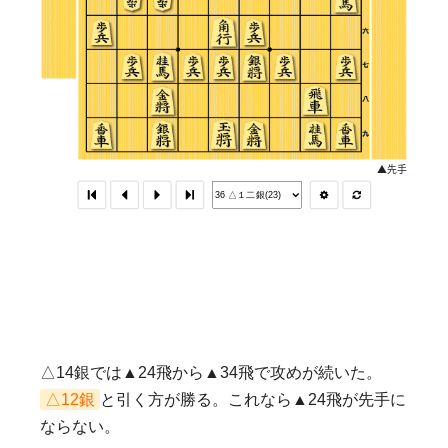
△14銀では▲24飛から▲34飛で攻めが続いた。
△12銀
と引く方が勝る。これなら▲24飛が先手に
ならない。