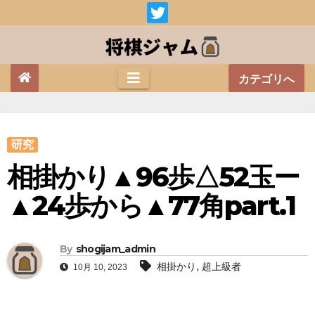
Skip
to
content
カテゴリへ
研究
相掛かり▲96歩△52玉ー
▲24歩から▲77角part.1
By
shogijam_admin
,
相掛かり
超上級者
10月 10, 2023