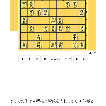
そこで先手は▲65桂△62銀を入れてから▲24飛と