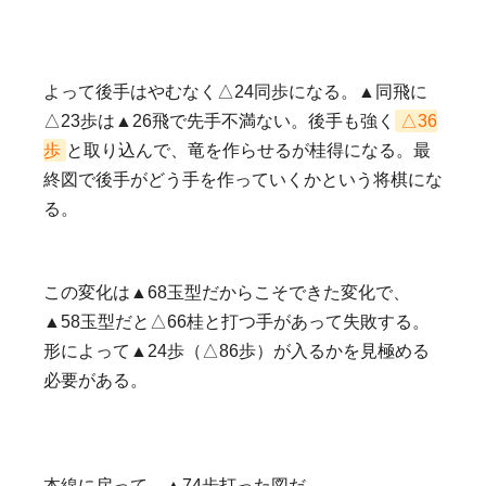
よって後手はやむなく△24同歩になる。▲同飛に
△23歩は▲26飛で先手不満ない。後手も強く
△36
歩
と取り込んで、竜を作らせるが桂得になる。最
終図で後手がどう手を作っていくかという将棋にな
る。
この変化は▲68玉型だからこそできた変化で、
▲58玉型だと△66桂と打つ手があって失敗する。
形によって▲24歩（△86歩）が入るかを見極める
必要がある。
本線に戻って、▲74歩打った図だ。