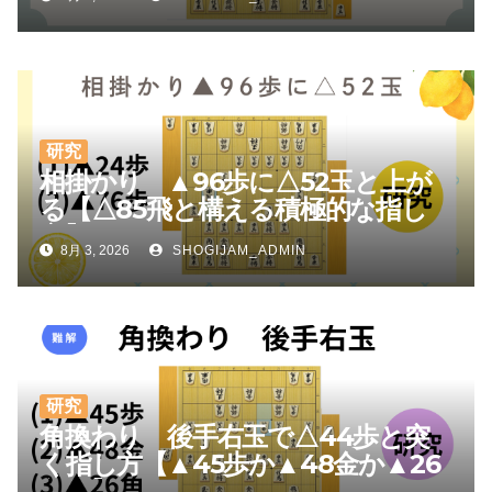
研究
相掛かり ▲96歩に△52玉と上が
る【△85飛と構える積極的な指し
方】
8月 3, 2026
SHOGIJAM_ADMIN
研究
角換わり 後手右玉で△44歩と突
く指し方【▲45歩か▲48金か▲26
角か】