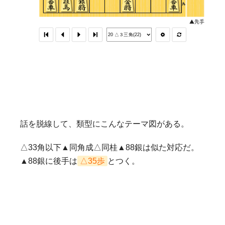
話を脱線して、類型にこんなテーマ図がある。
△33角以下▲同角成△同桂▲88銀は似た対応だ。
▲88銀に後手は
△35歩
とつく。