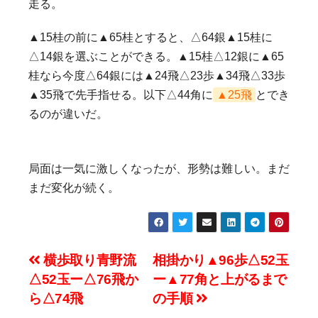
走る。
▲15桂の前に▲65桂とすると、△64銀▲15桂に
△14銀を選ぶことができる。▲15桂△12銀に▲65
桂なら今度△64銀には▲24飛△23歩▲34飛△33歩
▲35飛で先手指せる。以下△44角に
▲25飛
とでき
るのが違いだ。
局面は一気に激しくなったが、形勢は難しい。まだ
まだ変化が続く。
投
横歩取り青野流
相掛かり▲96歩△52玉
△52玉ー△76飛か
ー▲77角と上がるまで
稿
ら△74飛
の手順