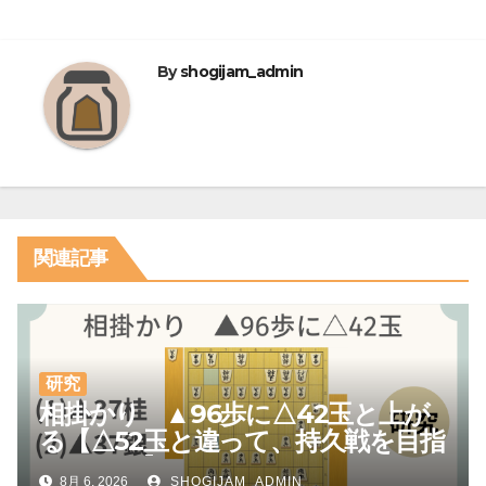
ナ
ビ
By
shogijam_admin
ゲ
ー
シ
ョ
関連記事
ン
研究
相掛かり ▲96歩に△42玉と上が
る【△52玉と違って、持久戦を目指
しやすい】
8月 6, 2026
SHOGIJAM_ADMIN