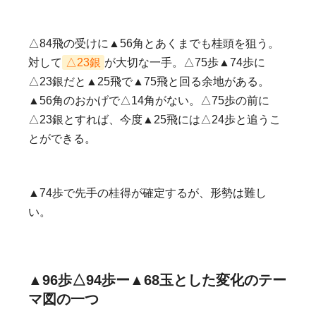
△84飛の受けに▲56角とあくまでも桂頭を狙う。
対して
△23銀
が大切な一手。△75歩▲74歩に
△23銀だと▲25飛で▲75飛と回る余地がある。
▲56角のおかげで△14角がない。△75歩の前に
△23銀とすれば、今度▲25飛には△24歩と追うこ
とができる。
▲74歩で先手の桂得が確定するが、形勢は難し
い。
▲96歩△94歩ー▲68玉とした変化のテー
マ図の一つ