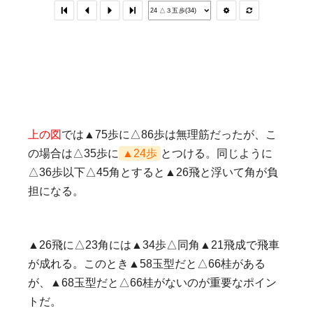
上の図
では▲75歩に△86歩は無理筋だったが、こ
の場合は△35歩に
▲24歩
とつける。同じように
△36歩以下△45角とすると▲26飛と浮いて角が負
担になる。
▲26飛に△23角には▲34歩△同角▲21飛成で飛車
が成れる。このとき▲58玉型だと△66桂がある
が、▲68玉型だと△66桂がないのが重要なポイン
トだ。