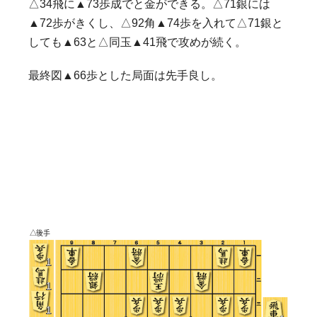
△34飛に▲73歩成でと金ができる。△71銀には
▲72歩がきくし、△92角▲74歩を入れて△71銀と
しても▲63と△同玉▲41飛で攻めが続く。
最終図▲66歩とした局面は先手良し。