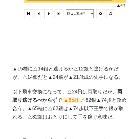
▲15桂に△14銀と逃げるか△12銀と逃げるかだ
が、△14銀だと▲24飛が▲21飛成の先手になる。
以下飛車交換になって、△24飛は両取りだが、
両
取り逃げるべからず
で
▲65桂
△82銀▲74歩と攻め
合う。▲65桂に△62銀は▲74歩以下王手で銀が取
れる。△82銀はおとりにして手を稼ぐ意味だ。