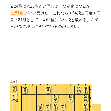
▲24飛に△23歩だと同じような変化になるが、
△51角
がいい受けだ。これなら▲34飛△同飛▲同
角△24飛として、▲65桂に△34飛と取れる。△51
角が73の地点にきいているのが大きい。