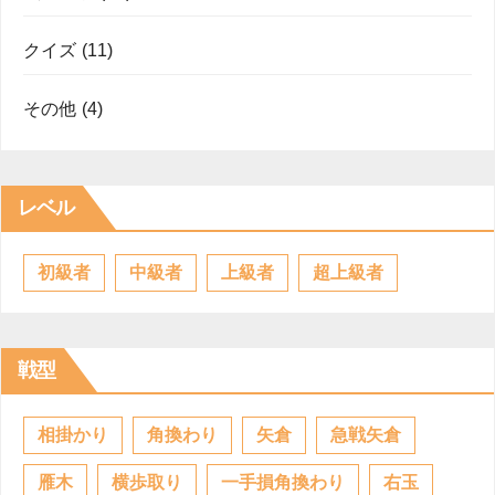
クイズ
(11)
その他
(4)
レベル
初級者
中級者
上級者
超上級者
戦型
相掛かり
角換わり
矢倉
急戦矢倉
雁木
横歩取り
一手損角換わり
右玉