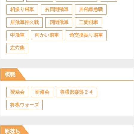
相振り飛車
右四間飛車
居飛車急戦
居飛車持久戦
四間飛車
三間飛車
中飛車
向かい飛車
角交換振り飛車
左穴熊
棋戦
奨励会
研修会
将棋倶楽部２４
将棋ウォーズ
駒落ち