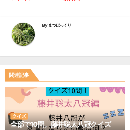
稿
ナ
ビ
By
まつぼっくり
ゲ
ー
シ
ョ
関連記事
ン
クイズ
全部で10問。藤井聡太八冠クイズ