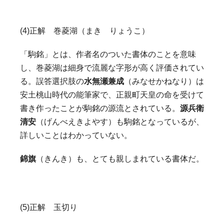
(4)正解 巻菱湖（まき りょうこ）
「駒銘」とは、作者名のついた書体のことを意味
し、巻菱湖は細身で流麗な字形が高く評価されてい
る。誤答選択肢の
水無瀬兼成
（みなせかねなり）は
安土桃山時代の能筆家で、正親町天皇の命を受けて
書き作ったことが駒銘の源流とされている。
源兵衛
清安
（げんべえきよやす）も駒銘となっているが、
詳しいことはわかっていない。
錦旗
（きんき）も、とても親しまれている書体だ。
(5)正解 玉切り