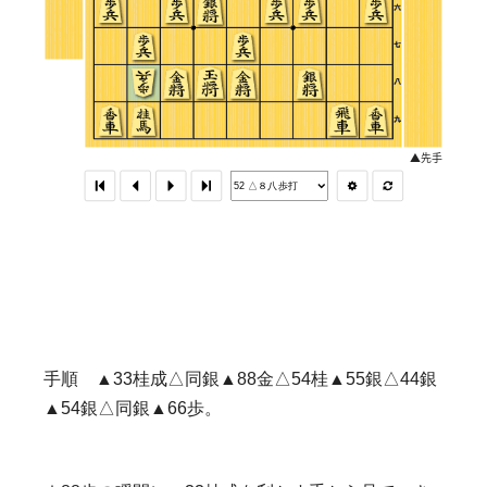
手順 ▲33桂成△同銀▲88金△54桂▲55銀△44銀
▲54銀△同銀▲66歩。