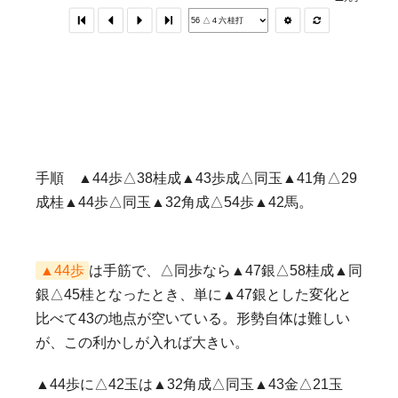
手順 ▲44歩△38桂成▲43歩成△同玉▲41角△29
成桂▲44歩△同玉▲32角成△54歩▲42馬。
▲44歩
は手筋で、△同歩なら▲47銀△58桂成▲同
銀△45桂となったとき、単に▲47銀とした変化と
比べて43の地点が空いている。形勢自体は難しい
が、この利かしが入れば大きい。
▲44歩に△42玉は▲32角成△同玉▲43金△21玉