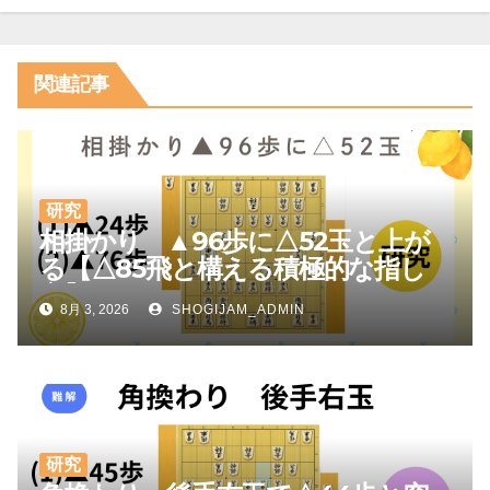
ョ
ン
関連記事
研究
相掛かり ▲96歩に△52玉と上が
る【△85飛と構える積極的な指し
方】
8月 3, 2026
SHOGIJAM_ADMIN
研究