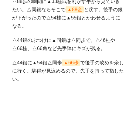
△88歩の瞬間に▲33桂成を利かす手から見ていき
たい。△同銀ならそこで
▲88金
と戻す。後手の銀
が下がったので△54桂に▲55銀とかわせるように
なる。
△44銀のぶつけに▲同銀は△同歩で、△46桂や
△66桂、△66角など先手陣にキズが残る。
△44銀に▲54銀△同歩
▲66歩
で後手の攻めを余し
に行く。駒得が見込めるので、先手を持って指した
い。