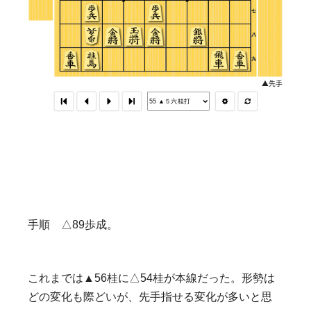
手順 △89歩成。
これまでは▲56桂に△54桂が本線だった。形勢は
どの変化も際どいが、先手指せる変化が多いと思