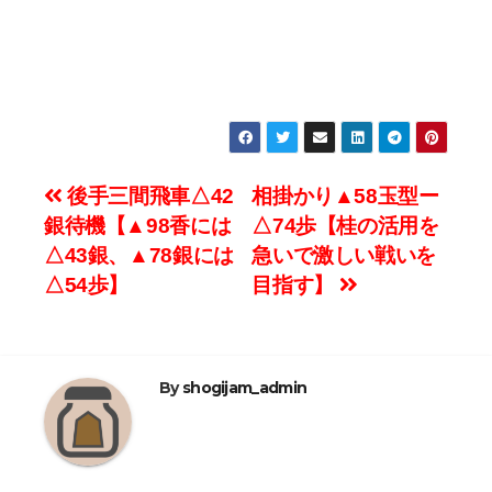
投
後手三間飛車△42
相掛かり▲58玉型ー
銀待機【▲98香には
△74歩【桂の活用を
稿
△43銀、▲78銀には
急いで激しい戦いを
ナ
△54歩】
目指す】
ビ
ゲ
By
shogijam_admin
ー
シ