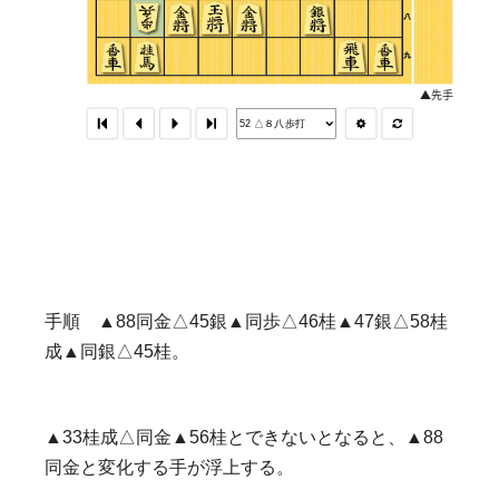
手順 ▲88同金△45銀▲同歩△46桂▲47銀△58桂
成▲同銀△45桂。
▲33桂成△同金▲56桂とできないとなると、▲88
同金と変化する手が浮上する。