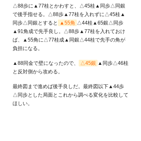
△88歩に▲77桂とかわすと、△45桂▲同歩△同銀
で後手指せる。△88歩▲77桂を入れずに△45桂▲
同歩△同銀とすると
▲55角
△44桂▲65銀△同歩
▲91角成で先手良し。△88歩▲77桂を入れておけ
ば、▲55角に△77桂成▲同銀△44桂で先手の角が
負担になる。
▲88同金で壁になったので、
△45銀
▲同歩△46桂
と反対側から攻める。
最終図まで進めば後手良しだ。最終図以下▲44歩
△同歩とした局面とこれから調べる変化を比較して
ほしい。