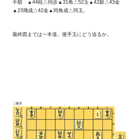
手順 ▲44桂△同歩▲31角△52玉▲42銀△43金
▲23飛成△42金▲同角成△同玉。
最終図までは一本道。後手玉にどう迫るか。