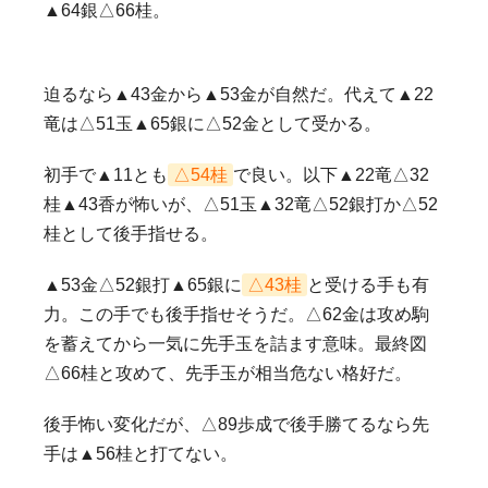
▲64銀△66桂。
迫るなら▲43金から▲53金が自然だ。代えて▲22
竜は△51玉▲65銀に△52金として受かる。
初手で▲11とも
△54桂
で良い。以下▲22竜△32
桂▲43香が怖いが、△51玉▲32竜△52銀打か△52
桂として後手指せる。
▲53金△52銀打▲65銀に
△43桂
と受ける手も有
力。この手でも後手指せそうだ。△62金は攻め駒
を蓄えてから一気に先手玉を詰ます意味。最終図
△66桂と攻めて、先手玉が相当危ない格好だ。
後手怖い変化だが、△89歩成で後手勝てるなら先
手は▲56桂と打てない。