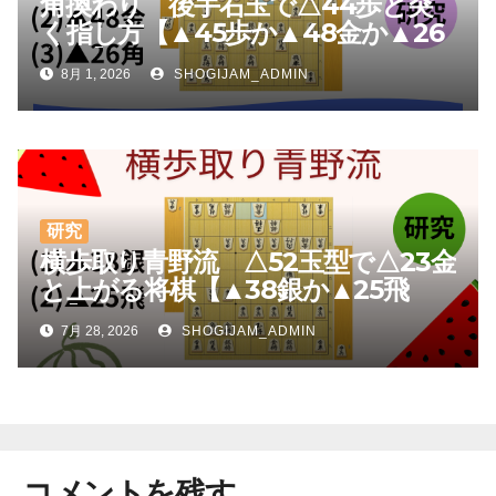
角換わり 後手右玉で△44歩と突
く指し方【▲45歩か▲48金か▲26
角か】
8月 1, 2026
SHOGIJAM_ADMIN
研究
横歩取り青野流 △52玉型で△23金
と上がる将棋【▲38銀か▲25飛
か】
7月 28, 2026
SHOGIJAM_ADMIN
コメントを残す