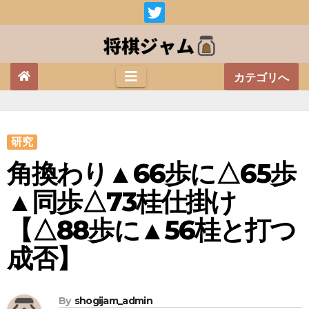
Skip
to
content
カテゴリへ
研究
角換わり▲66歩に△65歩
▲同歩△73桂仕掛け
【△88歩に▲56桂と打つ
成否】
By
shogijam_admin