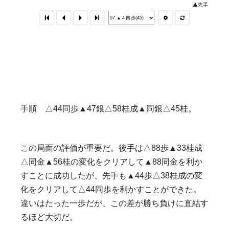
手順 △44同歩▲47銀△58桂成▲同銀△45桂。
この局面の評価が重要だ。後手は△88歩▲33桂成
△同金▲56桂の変化をクリアして▲88同金を利か
すことに成功したが、先手も▲44歩△38桂成の変
化をクリアして△44同歩を利かすことができた。
違いはたった一歩だが、この差が勝ち負けに直結す
るほど大切だ。