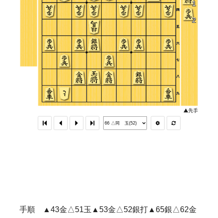
手順 ▲43金△51玉▲53金△52銀打▲65銀△62金