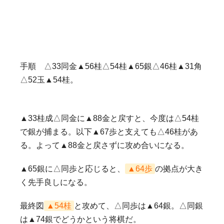
手順 △33同金▲56桂△54桂▲65銀△46桂▲31角
△52玉▲54桂。
▲33桂成△同金に▲88金と戻すと、今度は△54桂
で銀が捕まる。以下▲67歩と支えても△46桂があ
る。よって▲88金と戻さずに攻め合いになる。
▲65銀に△同歩と応じると、
▲64歩
の拠点が大き
く先手良しになる。
最終図
▲54桂
と攻めて、△同歩は▲64銀。△同銀
は▲74銀でどうかという将棋だ。