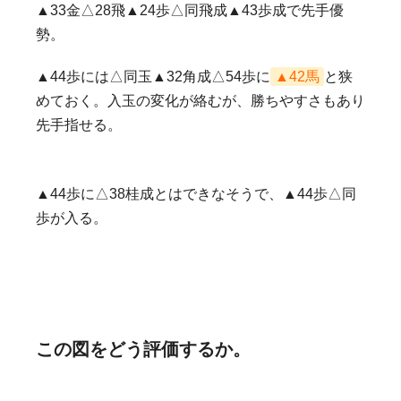
▲33金△28飛▲24歩△同飛成▲43歩成で先手優
勢。
▲44歩には△同玉▲32角成△54歩に
▲42馬
と狭
めておく。入玉の変化が絡むが、勝ちやすさもあり
先手指せる。
▲44歩に△38桂成とはできなそうで、▲44歩△同
歩が入る。
この図をどう評価するか。