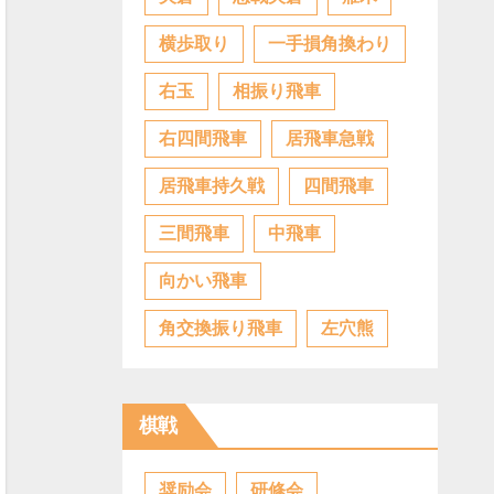
横歩取り
一手損角換わり
右玉
相振り飛車
右四間飛車
居飛車急戦
居飛車持久戦
四間飛車
三間飛車
中飛車
向かい飛車
角交換振り飛車
左穴熊
棋戦
奨励会
研修会