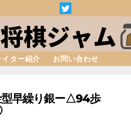
ライター紹介
お問い合わせ
金型早繰り銀ー△94歩
③