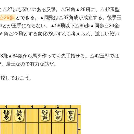
て△27歩も習いのある反撃。△54角▲28飛に、△42玉型
△26歩
とできる。▲同飛は△87角成が成立する。後手玉
3とが王手にならない。▲58飛以下△86歩▲同歩△23金
▲55角△22飛とする変化のいずれも考えられ、激しい戦い
73飛▲84銀から馬を作っても先手指せる。△42玉型では
が、居玉なので有力な筋だ。
比較しておこう。