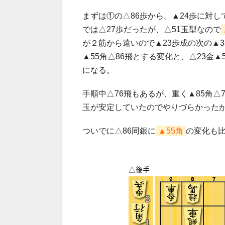
まずは①の△86歩から。▲24歩に対し
では△27歩だったが、△51玉型なので
が２筋から遠いので▲23歩成の次の▲3
▲55角△86飛とする変化と、△23金
になる。
手順中△76飛もあるが、重く▲85角△
玉が安定していたのでやりづらかった
ついでに△86同銀に
▲55角
の変化も