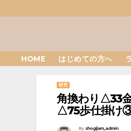
Skip
to
content
HOME
はじめての方へ
研究
角換わり△33
△75歩仕掛け
By
shogijam_admin