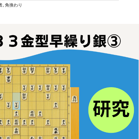
,
者
角換わり