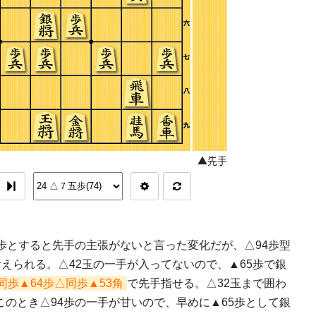
6歩とすると先手の主張がないと言った変化だが、△94歩型
考えられる。△42玉の一手が入ってないので、▲65歩で銀
同歩▲64歩△同歩▲53角
で先手指せる。△32玉まで囲わ
このとき△94歩の一手が甘いので、早めに▲65歩として銀