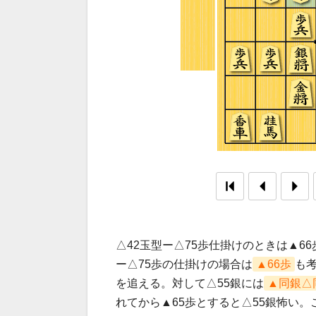
△42玉型ー△75歩仕掛けのときは▲6
ー△75歩の仕掛けの場合は
▲66歩
も
を追える。対して△55銀には
▲同銀△
れてから▲65歩とすると△55銀怖い。