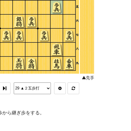
5歩から継ぎ歩をする。
。