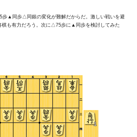
75歩▲同歩△同銀の変化が難解だからだ。激しい戦いを避
将棋も有力だろう。次に△75歩に▲同歩を検討してみた