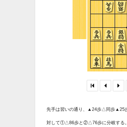
先手は習いの通り、▲24歩△同歩▲2
対して①△86歩と②△76歩に分岐する