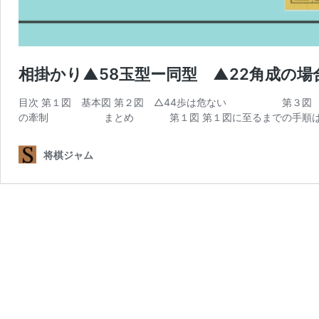
相掛かり▲58玉型ー同型 ▲22角成の場
目次 第１図 基本図 第２図 △44歩は危ない 第
の牽制 まとめ 第１図 第１図に至るまでの手順は
将棋ジャム